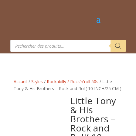
Recherche
de
produits
Accueil
/
Styles
/
Rockabilly / Rock'n'roll 50s
/ Little
Tony & His Brothers – Rock and Roll( 10 INCH/25 CM )
Little Tony
& His
Brothers –
Rock and