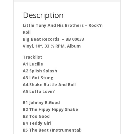
Description
Little Tony And His Brothers ‎– Rock’n
Roll
Big Beat Records ‎– BB 00033
Vinyl, 10″, 33 ⅓ RPM, Album
Tracklist
A1 Lucille
A2 Splish Splash
A3 I Got Stung
A4 Shake Rattle And Roll
A5 Lotta Lovin’
B1 Johnny B.Good
B2 The Hippy Hippy Shake
B3 Too Good
B4 Teddy Girl
B5 The Beat (Instrumental)