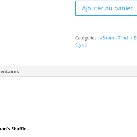
quantité
Ajouter au panier
de
Little
Walter
–
Catégories :
45 rpm - 7 inch / 
Evan’s
Styles
Shuffle
(Vinyl,
7",
45
entaires
RPM,
EP)
El
Toro
Records
–
ET-
15.116
an’s Shuffle