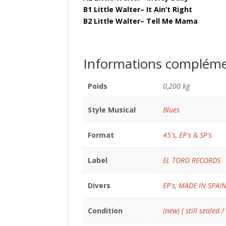
B1 Little Walter– It Ain’t Right
B2 Little Walter– Tell Me Mama
Informations compléme
Poids
0,200 kg
Style Musical
Blues
Format
45's, EP's & SP's
Label
EL TORO RECORDS
Divers
EP's
,
MADE IN SPAI
Condition
(new) ( still sealed /