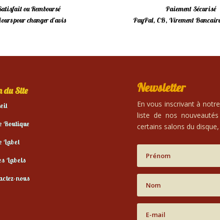
Satisfait ou Remboursé
Paiement Sécurisé
 jours pour changer d’avis
PayPal, CB, Virement Bancaire
Newsletter
 du Site
En vous inscrivant à notr
eil
liste de nos nouveautés
e Boutique
certains salons du disque, 
e Label
es Labels
actez-nous