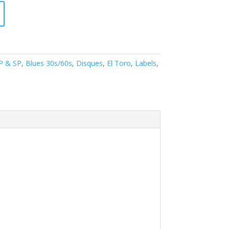
EP & SP
,
Blues 30s/60s
,
Disques
,
El Toro
,
Labels
,