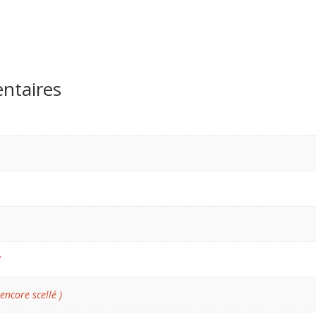
ntaires
N
 encore scellé )