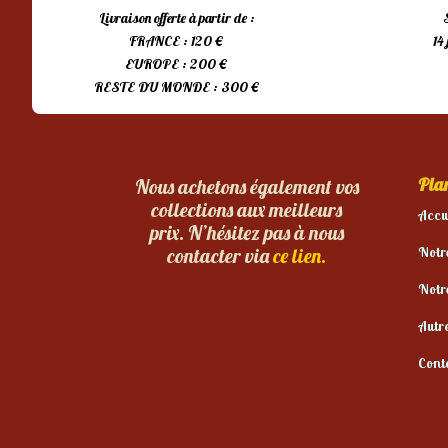
Livraison offerte à partir de :
FRANCE : 120 €
14
EUROPE : 200 €
RESTE DU MONDE : 300 €
Plan
Nous achetons également vos
collections aux meilleurs
Accu
prix. N’hésitez pas à nous
Notr
contacter via
ce lien.
Notr
Autr
Cont