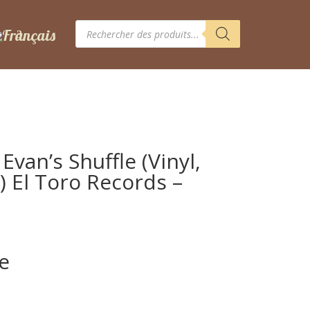
Recherche
de
produits
 Evan’s Shuffle (Vinyl,
) El Toro Records –
le