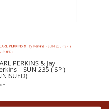
ARL PERKINS & Jay
erkins – SUN 235 ( SP )
UNISUED)
00
€