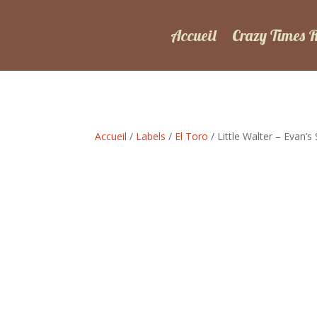
Accueil
Crazy Times 
Accueil
/
Labels
/
El Toro
/ Little Walter – Evan’s