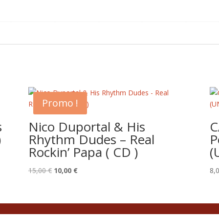
Promo !
s
Nico Duportal & His
C
)
Rhythm Dudes – Real
P
Rockin’ Papa ( CD )
(
Le
Le
15,00
€
10,00
€
8,
prix
prix
initial
actuel
était :
est :
15,00 €.
10,00 €.