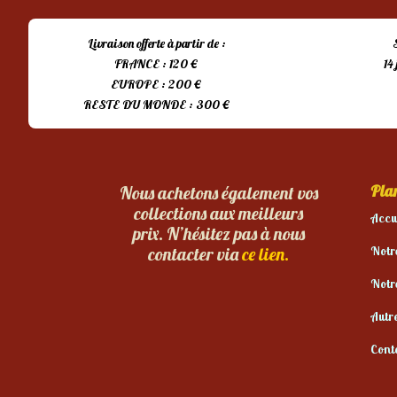
15,00 €.
10,00 €.
Livraison offerte à partir de :
FRANCE : 120 €
14
EUROPE : 200 €
RESTE DU MONDE : 300 €
Plan
Nous achetons également vos
collections aux meilleurs
Accu
prix. N’hésitez pas à nous
Notr
contacter via
ce lien.
Notr
Autr
Cont