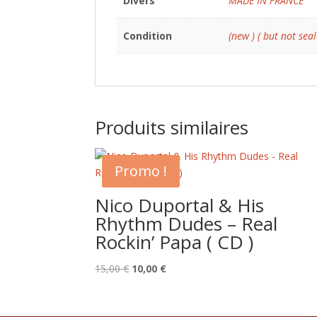
Divers
MADE IN FRANCE
Condition
(new ) ( but not seal
Produits similaires
Promo !
Nico Duportal & His
Rhythm Dudes – Real
Rockin’ Papa ( CD )
Le
Le
15,00
€
10,00
€
prix
prix
initial
actuel
était :
est :