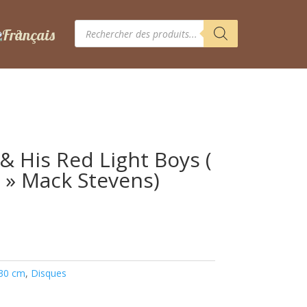
Recherche
de
produits
& His Red Light Boys (
r » Mack Stevens)
 30 cm
,
Disques