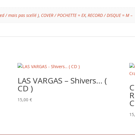
ed / mais pas scellé )
,
COVER / POCHETTE = EX
,
RECORD / DISQUE = M –
LAS VARGAS – Shivers… (
C
CD )
R
15,00
€
C
15