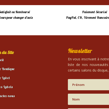
Satisfait ou Remboursé
Paiement Sécurisé
 jours pour changer d’avis
PayPal, CB, Virement Bancaire
Newsletter
 du Site
En vous inscrivant à notr
eil
liste de nos nouveautés
e Boutique
certains salons du disque, 
e Label
es Labels
actez-nous