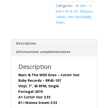
Cuttin'
Catégories :
45 rpm - 7
Out
inch / EP & SP
,
Disques
,
(
Labels
,
Neo-Rockabilly
,
Vinyl,
Styles
7")
Ruby
Records
–
Description
RR45-
Informations complémentaires
107
Description
Marc & The Wild Ones ‎– Cuttin’ Out
Ruby Records ‎– RR45-107
Vinyl, 7″, 45 RPM, Single
Portugal-2019
A1 Cuttin’ Out 2:33
B1 I Wanna Sream 3:53