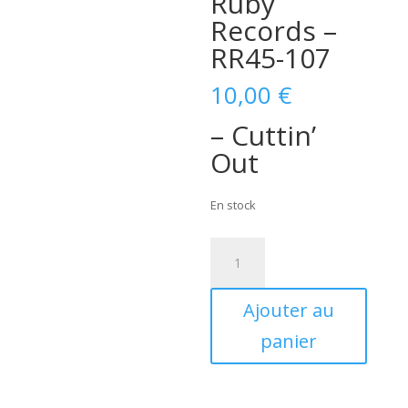
Ruby
Records –
RR45-107
10,00
€
– Cuttin’
Out
En stock
quantité
de
Marc
Ajouter au
&
The
panier
Wild
Ones
–