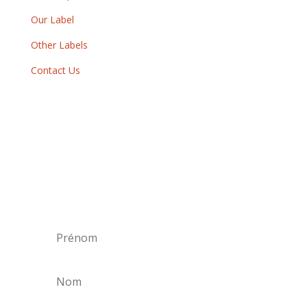
Our Label
Other Labels
Contact Us
Newsletter
By subscribing to our newsletter, you will
receive each month a list of our new releases
and will be informed of our participation in
certain record fairs, festivals and concerts.