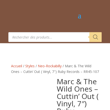
Recherche
de
produits
Accueil
/
Styles
/
Neo-Rockabilly
/ Marc & The Wild
Ones – Cuttin’ Out ( Vinyl, 7″) Ruby Records – RR45-107
Marc & The
Wild Ones –
Cuttin’ Out (
Vinyl, 7″)