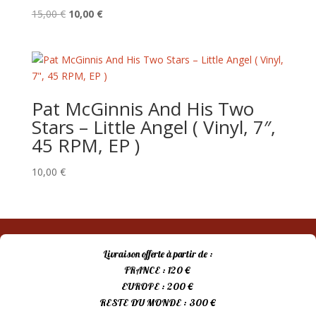
Le
Le
15,00
€
10,00
€
prix
prix
initial
actuel
était :
est :
15,00 €.
10,00 €.
Pat McGinnis And His Two
Stars – Little Angel ( Vinyl, 7″,
45 RPM, EP )
10,00
€
Livraison offerte à partir de :
FRANCE : 120 €
EUROPE : 200 €
RESTE DU MONDE : 300 €