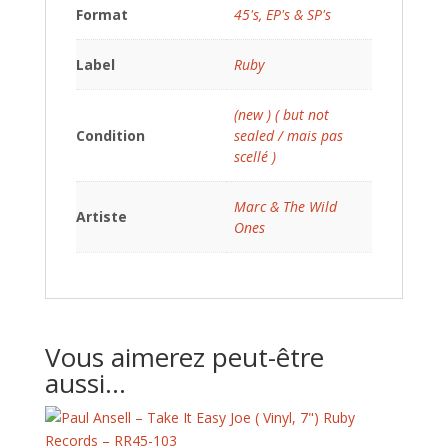
Format
45's, EP's & SP's
Label
Ruby
(new ) ( but not
Condition
sealed / mais pas
scellé )
Marc & The Wild
Artiste
Ones
Vous aimerez peut-être
aussi…