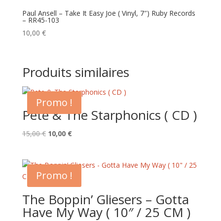
Paul Ansell – Take It Easy Joe ( Vinyl, 7″) Ruby Records
– RR45-103
10,00
€
Produits similaires
Promo !
Pete & The Starphonics ( CD )
Le
Le
15,00
€
10,00
€
prix
prix
initial
actuel
était :
est :
Promo !
15,00 €.
10,00 €.
The Boppin’ Gliesers – Gotta
Have My Way ( 10″ / 25 CM )