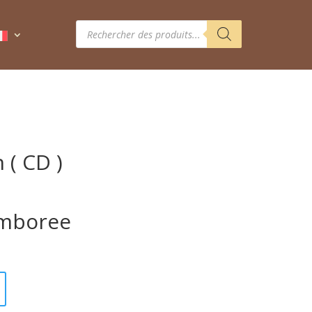
Recherche
de
produits
 ( CD )
amboree