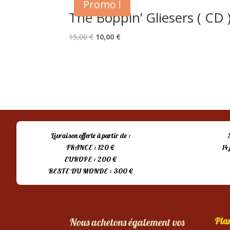
Promo !
The Boppin’ Gliesers ( CD 
Le
Le
15,00
€
10,00
€
prix
prix
initial
actuel
était :
est :
15,00 €.
10,00 €.
Livraison offerte à partir de :
FRANCE : 120 €
14
EUROPE : 200 €
RESTE DU MONDE : 300 €
Plan
Nous achetons également vos