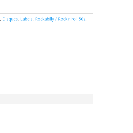
,
Disques
,
Labels
,
Rockabilly / Rock'n'roll 50s
,