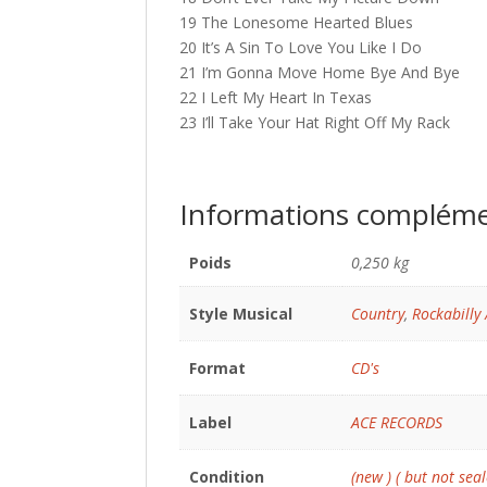
19 The Lonesome Hearted Blues
20 It’s A Sin To Love You Like I Do
21 I’m Gonna Move Home Bye And Bye
22 I Left My Heart In Texas
23 I’ll Take Your Hat Right Off My Rack
Informations compléme
Poids
0,250 kg
Style Musical
Country
,
Rockabilly 
Format
CD's
Label
ACE RECORDS
Condition
(new ) ( but not seal