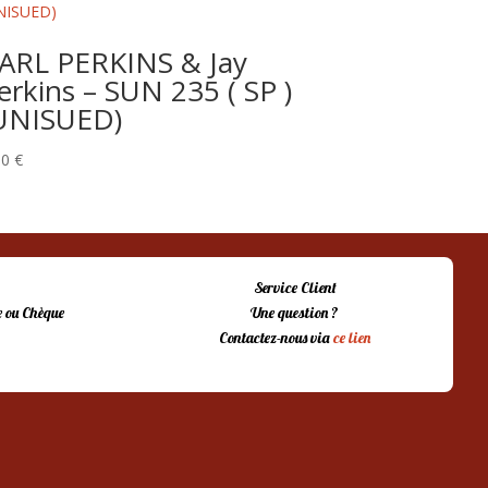
ARL PERKINS & Jay
erkins – SUN 235 ( SP )
UNISUED)
00
€
Service Client
 ou Chèque
Une question ?
Contactez-nous via
ce lien