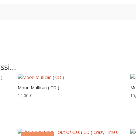
ussi…
Moon Mullican ( CD )
Mo
14,00
€
15