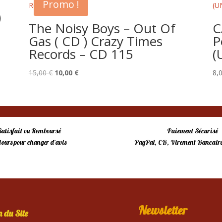
Promo !
)
The Noisy Boys – Out Of
C
Gas ( CD ) Crazy Times
P
Records – CD 115
(
Le
Le
15,00
€
10,00
€
8,
prix
prix
initial
actuel
était :
est :
15,00 €.
10,00 €.
Satisfait ou Remboursé
Paiement Sécurisé
 jours pour changer d’avis
PayPal, CB, Virement Bancaire
Newsletter
 du Site