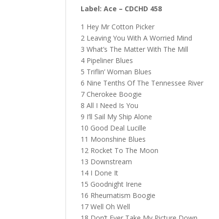
Label: Ace – CDCHD 458
1 Hey Mr Cotton Picker
2 Leaving You With A Worried Mind
3 What’s The Matter With The Mill
4 Pipeliner Blues
5 Triflin’ Woman Blues
6 Nine Tenths Of The Tennessee River
7 Cherokee Boogie
8 All I Need Is You
9 I’ll Sail My Ship Alone
10 Good Deal Lucille
11 Moonshine Blues
12 Rocket To The Moon
13 Downstream
14 I Done It
15 Goodnight Irene
16 Rheumatism Boogie
17 Well Oh Well
18 Don’t Ever Take My Picture Down