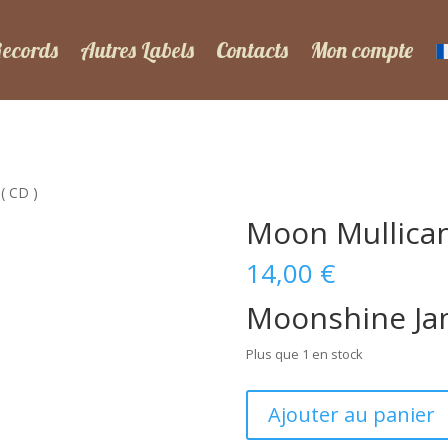
Records
Autres Labels
Contacts
Mon compte
( CD )
Moon Mullican
14,00
€
Moonshine J
Plus que 1 en stock
quantité
Ajouter au panier
de
Moon