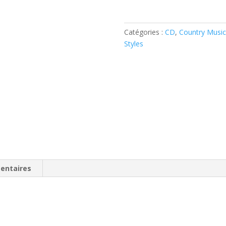
Mullican
(
Catégories :
CD
,
Country Music
CD
Styles
)
entaires