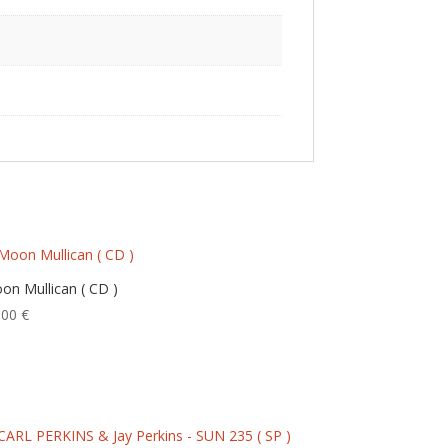
on Mullican ( CD )
,00
€