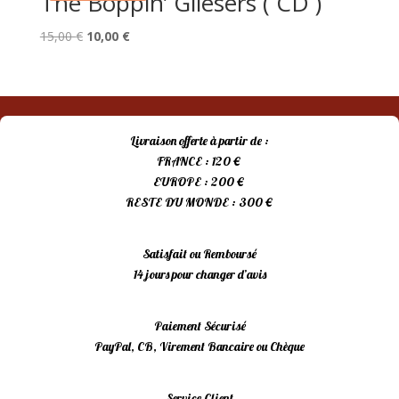
The Boppin’ Gliesers ( CD )
Le
Le
15,00
€
10,00
€
prix
prix
initial
actuel
était :
est :
15,00 €.
10,00 €.
Livraison offerte à partir de :
FRANCE : 120 €
EUROPE : 200 €
RESTE DU MONDE : 300 €
Satisfait ou Remboursé
14 jours pour changer d’avis
Paiement Sécurisé
PayPal, CB, Virement Bancaire ou Chèque
Service Client