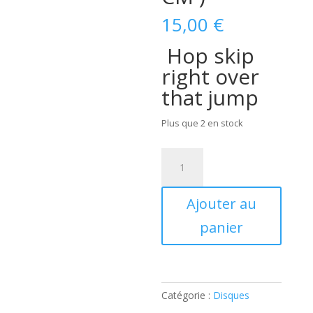
15,00
€
Hop skip
right over
that jump
Plus que 2 en stock
quantité
de
OKEH
Ajouter au
WRANGLERS
(
panier
10"
/
25
CM
Catégorie :
Disques
)