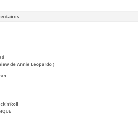
entaires
ad
wiew de Annie Leopardo )
van
k’n’Roll
SIQUE