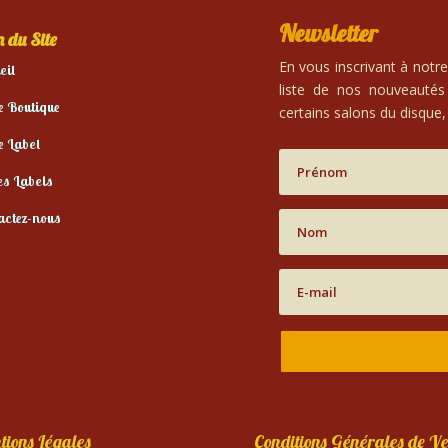
Newsletter
 du Site
En vous inscrivant à notr
eil
liste de nos nouveautés
e Boutique
certains salons du disque, 
e Label
es Labels
actez-nous
tions Légales
Conditions Générales de Ve