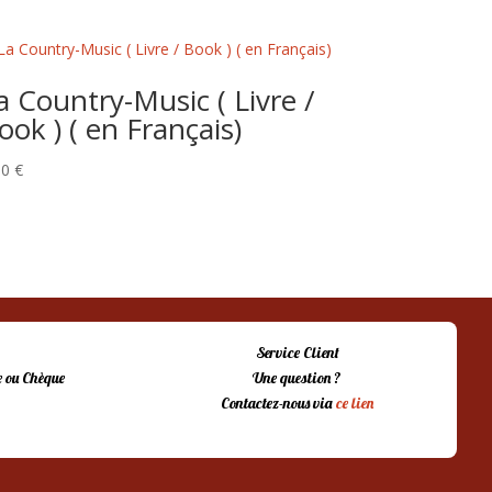
a Country-Music ( Livre /
ook ) ( en Français)
00
€
Service Client
 ou Chèque
Une question ?
Contactez-nous via
ce lien