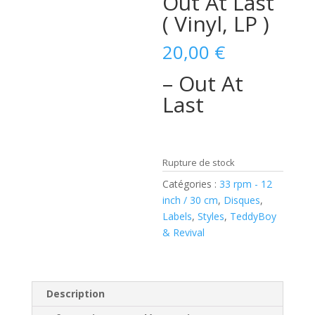
Out At Last
( Vinyl, LP )
20,00
€
– Out At
Last
Rupture de stock
Catégories :
33 rpm - 12
inch / 30 cm
,
Disques
,
Labels
,
Styles
,
TeddyBoy
& Revival
Description