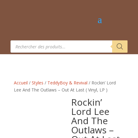
Recherche
de
produits
Accueil
/
Styles
/
TeddyBoy & Revival
/ Rockin’ Lord
Lee And The Outlaws – Out At Last ( Vinyl, LP )
Rockin’
Lord Lee
And The
Outlaws –