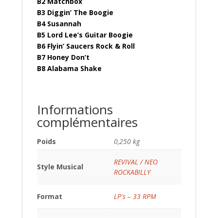
B2 Matchbox
B3 Diggin’ The Boogie
B4 Susannah
B5 Lord Lee’s Guitar Boogie
B6 Flyin’ Saucers Rock & Roll
B7 Honey Don’t
B8 Alabama Shake
Informations
complémentaires
Poids
0,250 kg
REVIVAL / NEO
Style Musical
ROCKABILLY
Format
LP's – 33 RPM