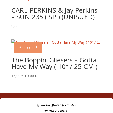
CARL PERKINS & Jay Perkins
– SUN 235 ( SP ) (UNISUED)
8,00
€
Promo !
The Boppin’ Gliesers – Gotta
Have My Way ( 10″ / 25 CM )
Le
Le
15,00
€
10,00
€
prix
prix
initial
actuel
était :
est :
15,00 €.
10,00 €.
Livraison offerte à partir de :
FRANCE : 120 €