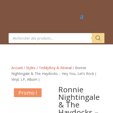
Recherche
de
produits
Accueil
/
Styles
/
TeddyBoy & Revival
/ Ronnie
Nightingale & The Haydocks – Hey You, Let’s Rock ‎(
Vinyl, LP, Album )
Ronnie
Promo !
Nightingale
& The
Haydocks –