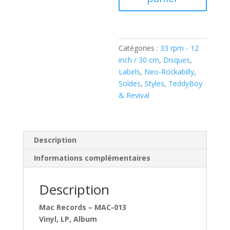
The
Haydocks
-
Hey
Catégories :
33 rpm - 12
You,
inch / 30 cm
,
Disques
,
Let's
Labels
,
Neo-Rockabilly
,
Rock
Soldes
,
Styles
,
TeddyBoy
‎(
& Revival
Vinyl,
LP,
Album
)
Description
Informations complémentaires
Description
Mac Records ‎– MAC-013
Vinyl, LP, Album