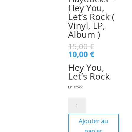
Hey You,
Let’s Rock ‎(
Vinyl, LP,
Album )
Le
15,00
€
prix
Le
10,00
€
initial
prix
était :
Hey You,
actuel
15,00 €.
est :
Let’s Rock
10,00 €.
En stock
quantité
de
Ronnie
Ajouter au
Nightingale
&
panier