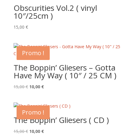
Obscurities Vol.2 ( vinyl
10″/25cm )
15,00
€
Promo !
The Boppin’ Gliesers – Gotta
Have My Way ( 10″ / 25 CM )
Le
Le
15,00
€
10,00
€
prix
prix
initial
actuel
était :
est :
Promo !
15,00 €.
10,00 €.
The Boppin’ Gliesers ( CD )
Le
Le
15,00
€
10,00
€