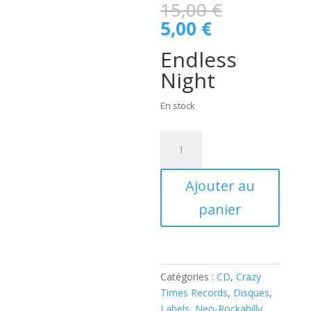
Le
15,00
€
prix
Le
5,00
€
initial
prix
était :
Endless
actuel
15,00 €.
est :
Night
5,00 €.
En stock
quantité
de
T.Bo
Ajouter au
&
The
panier
B.
Boppers
-
Endless
Catégories :
CD
,
Crazy
Night
Times Records
,
Disques
,
(
Labels
,
Neo-Rockabilly
,