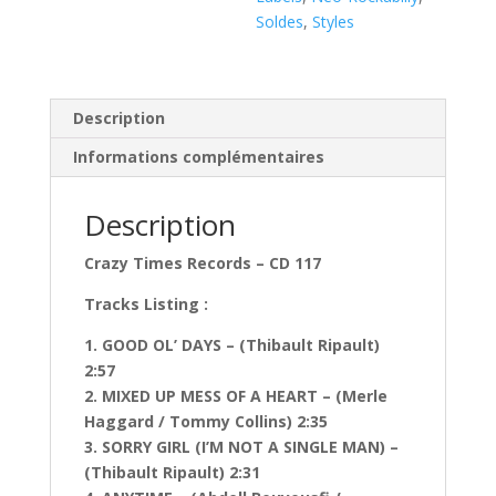
CD
Soldes
,
Styles
)
Description
Informations complémentaires
Description
Crazy Times Records – CD 117
Tracks Listing :
1. GOOD OL’ DAYS – (Thibault Ripault)
2:57
2. MIXED UP MESS OF A HEART – (Merle
Haggard / Tommy Collins) 2:35
3. SORRY GIRL (I’M NOT A SINGLE MAN) –
(Thibault Ripault) 2:31