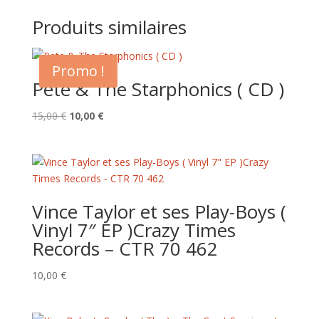
initial
actuel
était :
est :
Produits similaires
8,00 €.
5,00 €.
Promo !
Pete & The Starphonics ( CD )
Le
Le
15,00
€
10,00
€
prix
prix
initial
actuel
était :
est :
15,00 €.
10,00 €.
Vince Taylor et ses Play-Boys (
Vinyl 7″ EP )Crazy Times
Records – CTR 70 462
10,00
€