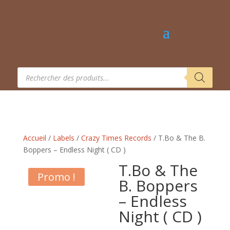
Recherche
de
produits
Accueil
/
Labels
/
Crazy Times Records
/ T.Bo & The B.
Boppers – Endless Night ( CD )
T.Bo & The
Promo !
B. Boppers
– Endless
Night ( CD )