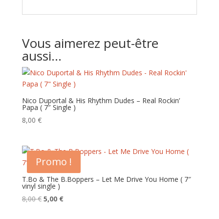
Vous aimerez peut-être
aussi…
Nico Duportal & His Rhythm Dudes – Real Rockin’
Papa ( 7″ Single )
8,00
€
Promo !
T.Bo & The B.Boppers – Let Me Drive You Home ( 7″
vinyl single )
Le
Le
8,00
€
5,00
€
prix
prix