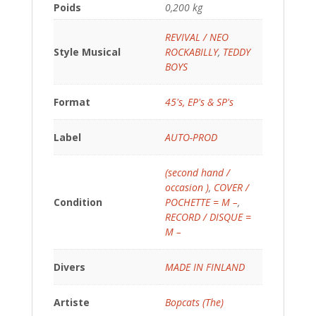
Poids
0,200 kg
REVIVAL / NEO
Style Musical
ROCKABILLY
,
TEDDY
BOYS
Format
45's, EP's & SP's
Label
AUTO-PROD
(second hand /
occasion )
,
COVER /
Condition
POCHETTE = M –
,
RECORD / DISQUE =
M –
Divers
MADE IN FINLAND
Artiste
Bopcats (The)