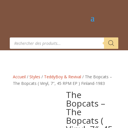
Recherche
de
produits
Accueil
/
Styles
/
TeddyBoy & Revival
/ The Bopcats –
The Bopcats ( Vinyl, 7″, 45 RPM EP ) Finland-1983
The
Bopcats –
The
Bopcats (