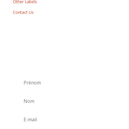
Other Labels
Contact Us
Newsletter
By subscribing to our newsletter, you will
receive each month a list of our new releases
and will be informed of our participation in
certain record fairs, festivals and concerts.