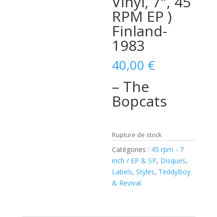
Vinyl, 7″, 45
RPM EP )
Finland-
1983
40,00
€
– The
Bopcats
Rupture de stock
Catégories :
45 rpm - 7
inch / EP & SP
,
Disques
,
Labels
,
Styles
,
TeddyBoy
& Revival