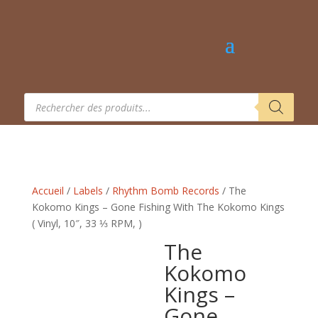
Recherche
de
produits
Accueil
/
Labels
/
Rhythm Bomb Records
/ The
Kokomo Kings – Gone Fishing With The Kokomo Kings
( Vinyl, 10″, 33 ⅓ RPM, )
The
Kokomo
Kings –
Gone