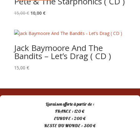
Pete & The Starphonics ( CD )
Le
Le
15,00
€
10,00
€
prix
prix
initial
actuel
était :
est :
15,00 €.
10,00 €.
Jack Baymoore And The
Bandits – Let’s Drag ( CD )
15,00
€
Livraison offerte à partir de :
FRANCE : 120 €
EUROPE : 200 €
RESTE DU MONDE : 300 €