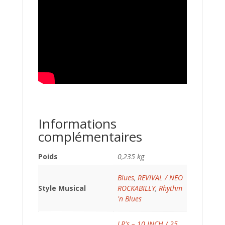
Informations
complémentaires
Poids
0,235 kg
Blues
,
REVIVAL / NEO
Style Musical
ROCKABILLY
,
Rhythm
'n Blues
LP's – 10 INCH / 25