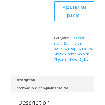
quantité
Ajouter au
de
panier
The
Kokomo
Kings
–
Gone
Catégories :
33 rpm - 10
Fishing
inch / 25 cm
,
Blues
With
30s/60s
,
Disques
,
Labels
,
The
Rhythm Bomb Records
,
Kokomo
Rhythm'n'Blues
,
Styles
Kings
(
Vinyl,
10",
Description
33
Informations complémentaires
⅓
RPM,
Description
)