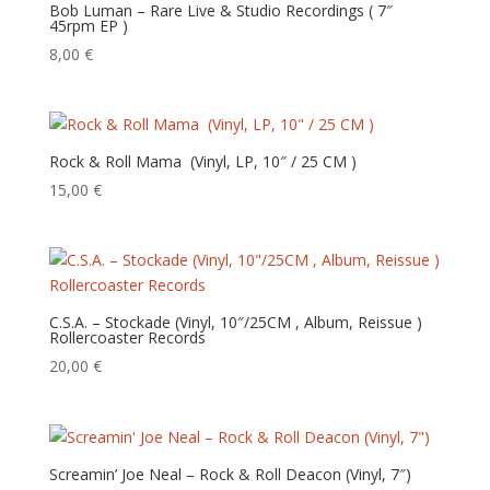
Bob Luman – Rare Live & Studio Recordings ( 7″
ancien
45rpm EP )
8,00
€
Rock & Roll Mama ‎ (Vinyl, LP, 10″ / 25 CM )
15,00
€
C.S.A. – Stockade (Vinyl, 10″/25CM , Album, Reissue )
Rollercoaster Records
20,00
€
Screamin’ Joe Neal – Rock & Roll Deacon (Vinyl, 7″)