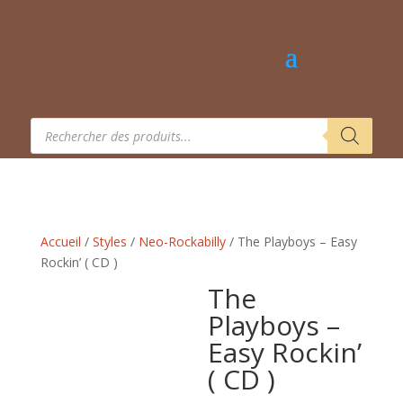
Recherche
de
produits
Accueil
/
Styles
/
Neo-Rockabilly
/ The Playboys – Easy
Rockin’ ( CD )
The
Playboys –
Easy Rockin’
( CD )