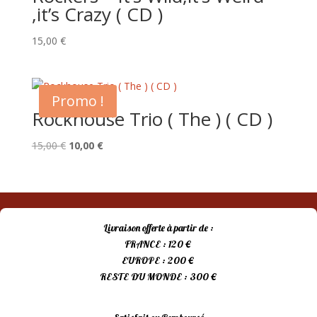
,it’s Crazy ( CD )
15,00
€
Promo !
Rockhouse Trio ( The ) ( CD )
Le
Le
15,00
€
10,00
€
prix
prix
initial
actuel
était :
est :
15,00 €.
10,00 €.
Livraison offerte à partir de :
FRANCE : 120 €
EUROPE : 200 €
RESTE DU MONDE : 300 €