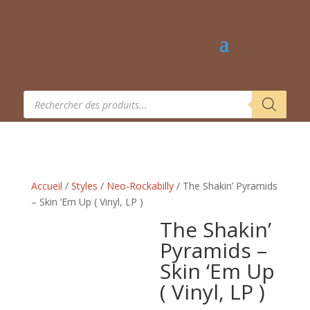
Recherche
de
produits
Accueil
/
Styles
/
Neo-Rockabilly
/ The Shakin’ Pyramids
– Skin ‘Em Up ( Vinyl, LP )
The Shakin’
Pyramids –
Skin ‘Em Up
( Vinyl, LP )