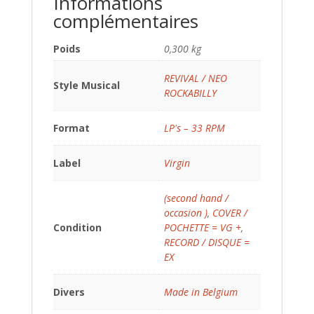
Informations
complémentaires
Poids
0,300 kg
REVIVAL / NEO
Style Musical
ROCKABILLY
Format
LP's – 33 RPM
Label
Virgin
(second hand /
occasion )
,
COVER /
Condition
POCHETTE = VG +
,
RECORD / DISQUE =
EX
Divers
Made in Belgium