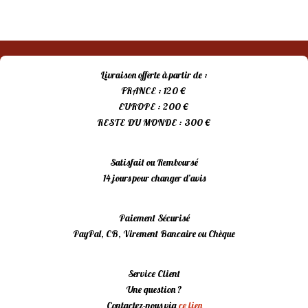
prix
prix
initial
actuel
était :
est :
15,00 €.
10,00 €.
Livraison offerte à partir de :
FRANCE : 120 €
EUROPE : 200 €
RESTE DU MONDE : 300 €
Satisfait ou Remboursé
14 jours pour changer d’avis
Paiement Sécurisé
PayPal, CB, Virement Bancaire ou Chèque
Service Client
Une question ?
Contactez-nous via
ce lien