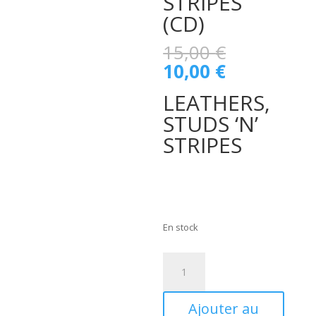
STRIPES
(CD)
Le
15,00
€
prix
Le
10,00
€
initial
prix
était :
LEATHERS,
actuel
15,00 €.
est :
STUDS ‘N’
10,00 €.
STRIPES
En stock
quantité
de
The
Ajouter au
Wild