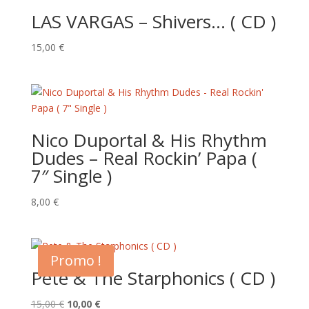
LAS VARGAS – Shivers… ( CD )
15,00
€
Nico Duportal & His Rhythm
Dudes – Real Rockin’ Papa (
7″ Single )
8,00
€
Promo !
Pete & The Starphonics ( CD )
Le
Le
15,00
€
10,00
€