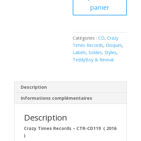
Angels
panier
-
LEATHERS,
STUDS
'N'
Catégories :
CD
,
Crazy
STRIPES
Times Records
,
Disques
,
(CD)
Labels
,
Soldes
,
Styles
,
TeddyBoy & Revival
Description
Informations complémentaires
Description
Crazy Times Records – CTR-CD119 ( 2016
)