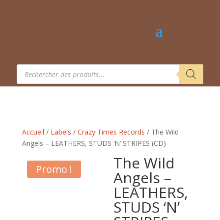
Recherche
de
produits
Accueil
/
Labels
/
Crazy Times Records
/ The Wild
Angels – LEATHERS, STUDS ‘N’ STRIPES (CD)
The Wild
Promo !
Angels –
LEATHERS,
STUDS ‘N’