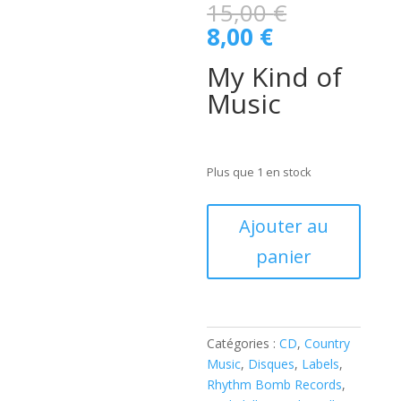
Le
15,00
€
prix
Le
8,00
€
initial
prix
était :
My Kind of
actuel
15,00 €.
est :
Music
8,00 €.
Plus que 1 en stock
quantité
Ajouter au
de
panier
Tommy
Nolen
-
My
Kind
Catégories :
CD
,
Country
of
Music
,
Disques
,
Labels
,
Music
Rhythm Bomb Records
,
(