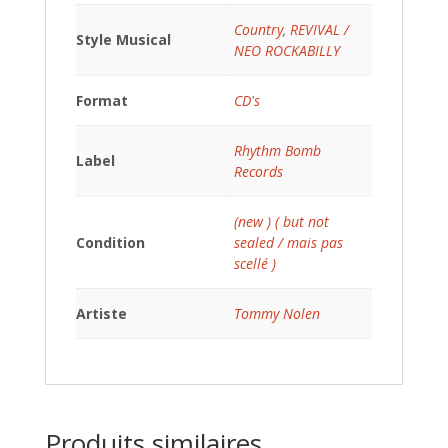
Country
,
REVIVAL /
Style Musical
NEO ROCKABILLY
Format
CD's
Rhythm Bomb
Label
Records
(new ) ( but not
Condition
sealed / mais pas
scellé )
Artiste
Tommy Nolen
Produits similaires