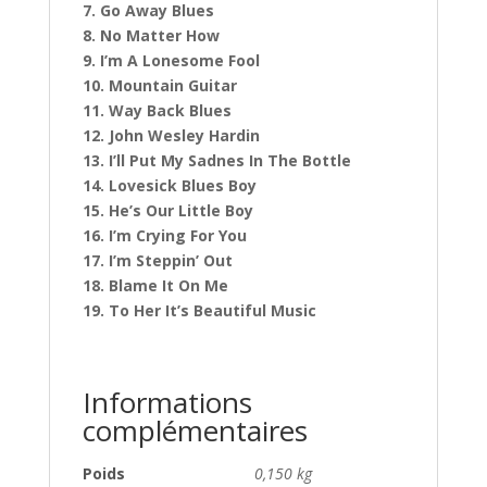
7. Go Away Blues
8. No Matter How
9. I’m A Lonesome Fool
10. Mountain Guitar
11. Way Back Blues
12. John Wesley Hardin
13. I’ll Put My Sadnes In The Bottle
14. Lovesick Blues Boy
15. He’s Our Little Boy
16. I’m Crying For You
17. I’m Steppin’ Out
18. Blame It On Me
19. To Her It’s Beautiful Music
Informations
complémentaires
Poids
0,150 kg