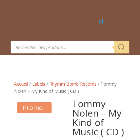
Recherche
de
produits
Accueil
/
Labels
/
Rhythm Bomb Records
/ Tommy
Nolen – My Kind of Music ( CD )
Tommy
Promo !
Nolen – My
Kind of
Music ( CD )