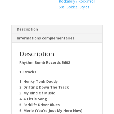
Rockabilly / Rock'n'roll
CD
50s
,
Soldes
,
Styles
)
Description
Informations complémentaires
Description
Rhythm Bomb Records 5602
19 tracks :
1. Honky Tonk Daddy
2. Drifting Down The Track
3. My Kind Of Music
4. A Little Song
5. Forklift Driver Blues
6. Merle (You’re Just My Hero Now)