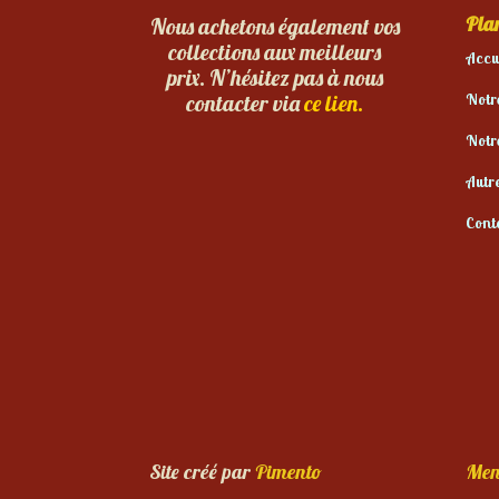
Plan
Nous achetons également vos
collections aux meilleurs
Accu
prix. N’hésitez pas à nous
Notr
contacter via
ce lien.
Notr
Autr
Cont
Site créé par
Pimento
Men