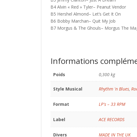
B4 Alvin « Red » Tyler– Peanut Vendor
B5 Hershel Almond– Let’s Get It On
B6 Bobby Marchan– Quit My Job
B7 Morgus & The Ghouls– Morgus The Mag
Informations compléme
Poids
0,300 kg
Style Musical
Rhythm 'n Blues
,
Roc
Format
LP's – 33 RPM
Label
ACE RECORDS
Divers
MADE IN THE UK