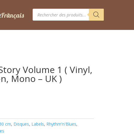
Recherche
de
produits
Story Volume 1 ( Vinyl,
on, Mono – UK )
 30 cm
,
Disques
,
Labels
,
Rhythm'n'Blues
,
les