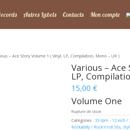
Records
Autres Labels
Contacts
Mon compte
ious – Ace Story Volume 1 ( Vinyl, LP, Compilation, Mono – UK )
Various – Ace 
LP, Compilati
15,00
€
Volume One
Rupture de stock
Catégories :
33 rpm - 12 inch /
Rockabilly / Rock'n'roll 50s
,
Sty