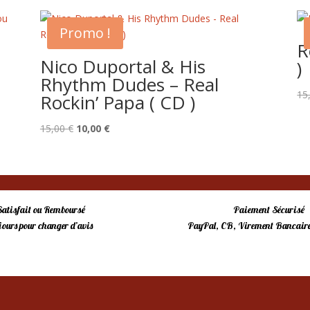
Promo !
R
Nico Duportal & His
)
Rhythm Dudes – Real
15
Rockin’ Papa ( CD )
Le
Le
15,00
€
10,00
€
prix
prix
initial
actuel
était :
est :
15,00 €.
10,00 €.
Satisfait ou Remboursé
Paiement Sécurisé
 jours pour changer d’avis
PayPal, CB, Virement Bancaire