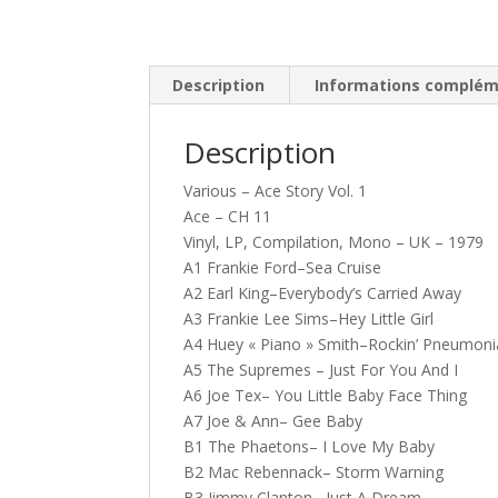
Description
Informations complém
Description
Various – Ace Story Vol. 1
Ace – CH 11
Vinyl, LP, Compilation, Mono – UK – 1979
A1 Frankie Ford–Sea Cruise
A2 Earl King–Everybody’s Carried Away
A3 Frankie Lee Sims–Hey Little Girl
A4 Huey « Piano » Smith–Rockin’ Pneumoni
A5 The Supremes – Just For You And I
A6 Joe Tex– You Little Baby Face Thing
A7 Joe & Ann– Gee Baby
B1 The Phaetons– I Love My Baby
B2 Mac Rebennack– Storm Warning
B3 Jimmy Clanton– Just A Dream