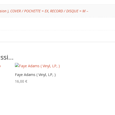
sion )
,
COVER / POCHETTE = EX
,
RECORD / DISQUE = M –
ussi…
Faye Adams‎ ( Vinyl, LP, )
16,00
€