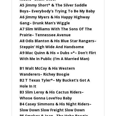
A5 Jimmy Short* & The Silver Saddle
Boys– Everybody’s Trying To Be My Baby
A6 Jimmy Myers & His Happy Highway
Gang– Drunk Man’s Wiggle
A7 Slim Williams With The Sons Of The
Prairie– Tennessee Avenue
A8 Odis Blanton & His Blue Star Rangers–
Steppin’ High Wide And Handsome
A9 Mac Quinn & His « Dubs »*– Don’t Flirt
With Me In Public (I’m A Married Man)
B1 Walt McCoy & His Western
Wanderers– Richey Boogie
B2 T Texas Tyler*– My Bucket’s Got A
Hole In It
B3 Slim Leroy & His Cactus Riders–
Whose Gonna LoveYou Baby
B4 Casey Simmons & His Night Riders–
Slow Down Slow Freight Slow Down
B5 Smokey & Jean– The Hobo Boogie