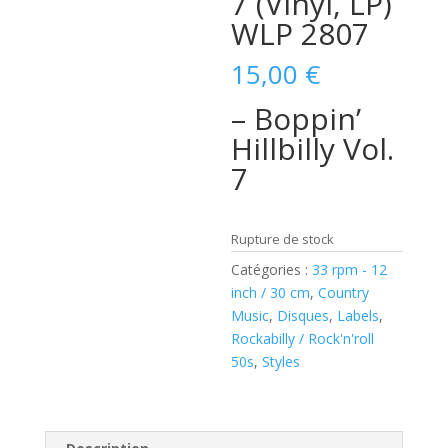
7 (Vinyl, LP)
WLP 2807
15,00
€
– Boppin’
Hillbilly Vol.
7
Rupture de stock
Catégories :
33 rpm - 12
inch / 30 cm
,
Country
Music
,
Disques
,
Labels
,
Rockabilly / Rock'n'roll
50s
,
Styles