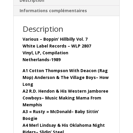
Description
Informations complémentaires
Description
Various – Boppin’ Hillbilly Vol. 7
White Label Records – WLP 2807
Vinyl, LP, Compilation
Netherlands-1989
A1 Cotton Thompson With Deacon (Rag
Mop) Anderson & The Village Boys– How
Long
A2 R.D. Hendon & His Western Jamboree
Cowboys– Music Making Mama From
Memphis
A3 « Rusty » McDonald– Baby Sittin’
Boogie
A4 Merl Lindsay & His Oklahoma Night
Riders– Slidin’ Steel