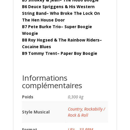
B6 Deuce Spriggens & His Western
String Band– Who Broke The Lock On
The Hen House Door
B7 Pete Burke Trio– Super Boogie
Woogie
B8 Roy Hogsed & The Rainbow Riders–
Cocaine Blues
B9 Tommy Trent– Paper Boy Boogie
Informations
complémentaires
Poids
0,300 kg
Country
,
Rockabilly /
Style Musical
Rock & Roll
Format
LP's – 33 RPM