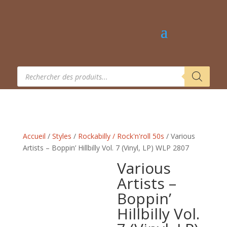
Recherche
de
produits
Accueil
/
Styles
/
Rockabilly / Rock'n'roll 50s
/ Various
Artists – Boppin’ Hillbilly Vol. 7 (Vinyl, LP) WLP 2807
Various
Artists –
Boppin’
Hillbilly Vol.