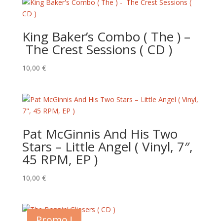
King Baker’s Combo ( The ) –
The Crest Sessions ( CD )
10,00
€
Pat McGinnis And His Two
Stars – Little Angel ( Vinyl, 7″,
45 RPM, EP )
10,00
€
Promo !