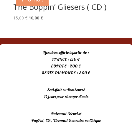
The Boppin’ Gliesers ( CD )
Le
Le
15,00
€
10,00
€
prix
prix
initial
actuel
était :
est :
15,00 €.
10,00 €.
Livraison offerte à partir de :
FRANCE : 120 €
EUROPE : 200 €
RESTE DU MONDE : 300 €
Satisfait ou Remboursé
14 jours pour changer d’avis
Paiement Sécurisé
PayPal, CB, Virement Bancaire ou Chèque