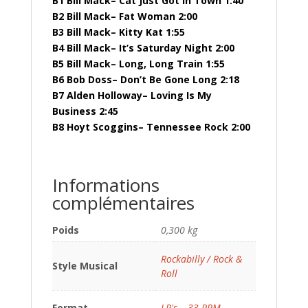
B1 Bill Mack– Cat Just Got In Town 1:40
B2 Bill Mack– Fat Woman 2:00
B3 Bill Mack– Kitty Kat 1:55
B4 Bill Mack– It’s Saturday Night 2:00
B5 Bill Mack– Long, Long Train 1:55
B6 Bob Doss– Don’t Be Gone Long 2:18
B7 Alden Holloway– Loving Is My
Business 2:45
B8 Hoyt Scoggins– Tennessee Rock 2:00
Informations
complémentaires
Poids
0,300 kg
Rockabilly / Rock &
Style Musical
Roll
Format
LP's – 33 RPM