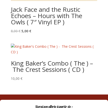
Jack Face and the Rustic
Echoes – Hours with The
Owls ( 7″ Vinyl EP )
Le
Le
8,00
€
5,00
€
prix
prix
initial
actuel
était :
est :
8,00 €.
5,00 €.
King Baker’s Combo ( The ) –
The Crest Sessions ( CD )
10,00
€
Livraison offerte à partir de :