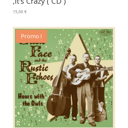
,it’s Crazy ( CD )
15,00
€
Promo !