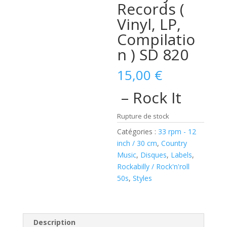
Records (
Vinyl, LP,
Compilatio
n ) SD 820
15,00
€
– Rock It
Rupture de stock
Catégories :
33 rpm - 12
inch / 30 cm
,
Country
Music
,
Disques
,
Labels
,
Rockabilly / Rock'n'roll
50s
,
Styles
Description