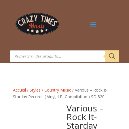
Recherche
de
produits
Accueil
/
Styles
/
Country Music
/ Various – Rock It-
Starday Records ( Vinyl, LP, Compilation ) SD 820
Various –
Rock It-
Starday