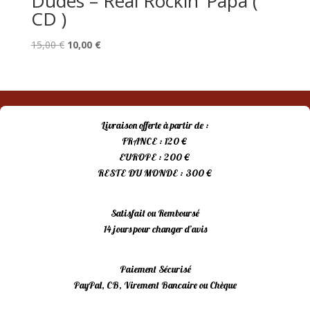
Dudes – Real Rockin’ Papa (
CD )
Le
Le
15,00
€
10,00
€
prix
prix
initial
actuel
était :
est :
15,00 €.
10,00 €.
Livraison offerte à partir de :
FRANCE : 120 €
EUROPE : 200 €
RESTE DU MONDE : 300 €
Satisfait ou Remboursé
14 jours pour changer d’avis
Paiement Sécurisé
PayPal, CB, Virement Bancaire ou Chèque