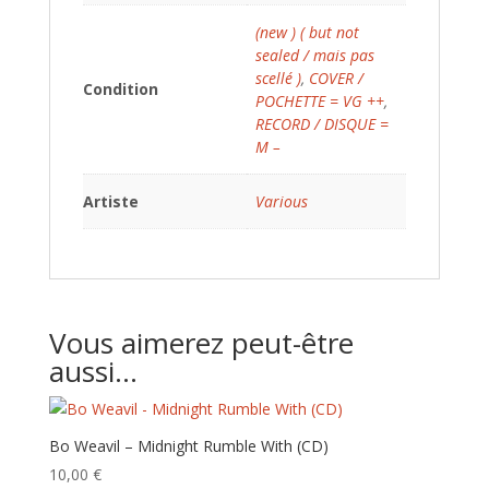
(new ) ( but not
sealed / mais pas
scellé )
,
COVER /
Condition
POCHETTE = VG ++
,
RECORD / DISQUE =
M –
Artiste
Various
Vous aimerez peut-être
aussi…
Bo Weavil – Midnight Rumble With (CD)
10,00
€