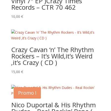
Vinyl 7″ EP )Crazy Times
Records – CTR 70 462
10,00
€
Crazy Cavan ‘n’ The Rhythm
Rockers – It’s Wild,it’s Weird
,it’s Crazy ( CD )
15,00
€
Promo !
Nico Duportal & His Rhythm