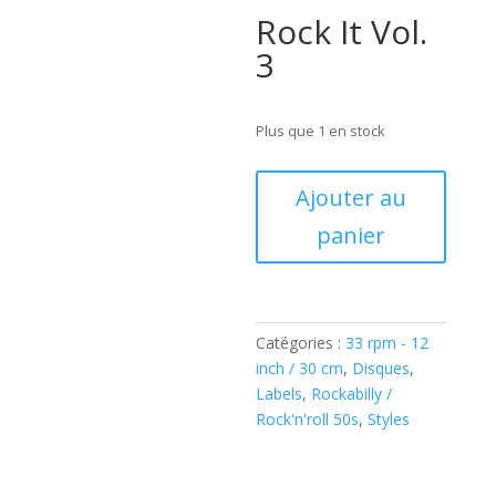
Rock It Vol.
3
Plus que 1 en stock
quantité
Ajouter au
de
panier
Various
–
Rock
It
Vol.
Catégories :
33 rpm - 12
3
inch / 30 cm
,
Disques
,
(Vinyl,
Labels
,
Rockabilly /
LP)
Rock'n'roll 50s
,
Styles