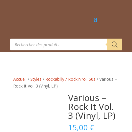
Recherche
de
produits
Accueil
/
Styles
/
Rockabilly / Rock'n'roll 50s
/ Various –
Rock It Vol. 3 (Vinyl, LP)
Various –
Rock It Vol.
3 (Vinyl, LP)
15,00
€