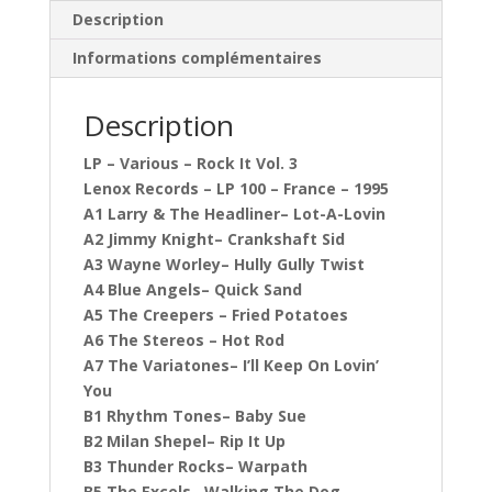
Description
Informations complémentaires
Description
LP – Various – Rock It Vol. 3
Lenox Records – LP 100 – France – 1995
A1 Larry & The Headliner– Lot-A-Lovin
A2 Jimmy Knight– Crankshaft Sid
A3 Wayne Worley– Hully Gully Twist
A4 Blue Angels– Quick Sand
A5 The Creepers – Fried Potatoes
A6 The Stereos – Hot Rod
A7 The Variatones– I’ll Keep On Lovin’
You
B1 Rhythm Tones– Baby Sue
B2 Milan Shepel– Rip It Up
B3 Thunder Rocks– Warpath
B5 The Excels– Walking The Dog