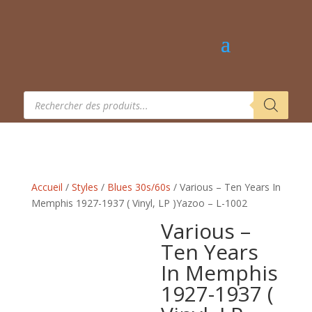
Recherche
de
produits
Accueil
/
Styles
/
Blues 30s/60s
/ Various – Ten Years In
Memphis 1927-1937 ( Vinyl, LP )Yazoo – L-1002
Various –
Ten Years
In Memphis
1927-1937 (