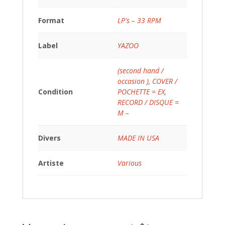
Format
LP's – 33 RPM
Label
YAZOO
(second hand /
occasion )
,
COVER /
Condition
POCHETTE = EX
,
RECORD / DISQUE =
M –
Divers
MADE IN USA
Artiste
Various