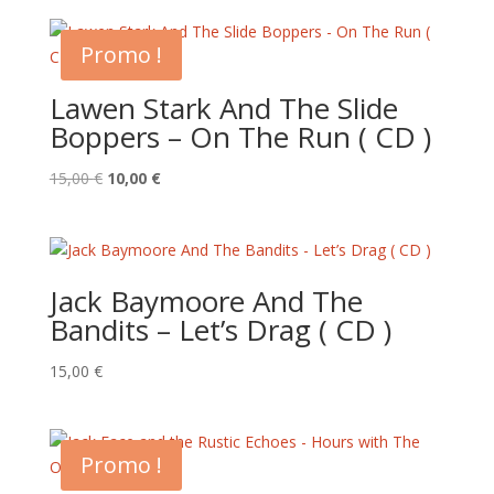
Promo !
Lawen Stark And The Slide
Boppers – On The Run ( CD )
Le
Le
15,00
€
10,00
€
prix
prix
initial
actuel
était :
est :
15,00 €.
10,00 €.
Jack Baymoore And The
Bandits – Let’s Drag ( CD )
15,00
€
Promo !