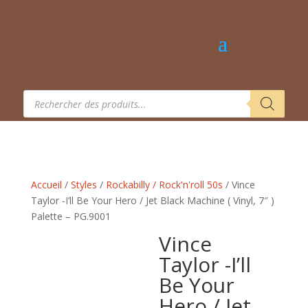
Recherche
de
produits
Accueil
/
Styles
/
Rockabilly / Rock'n'roll 50s
/ Vince
Taylor -I’ll Be Your Hero / Jet Black Machine ( Vinyl, 7″ )
Palette – PG.9001
Vince
Taylor -I’ll
Be Your
Hero / Jet