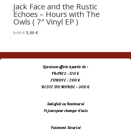
Jack Face and the Rustic
Echoes – Hours with The
Owls ( 7″ Vinyl EP )
Le
Le
8,00
€
5,00
€
prix
prix
initial
actuel
était :
est :
8,00 €.
5,00 €.
Livraison offerte à partir de :
FRANCE : 120 €
EUROPE : 200 €
RESTE DU MONDE : 300 €
Satisfait ou Remboursé
14 jours pour changer d’avis
Paiement Sécurisé