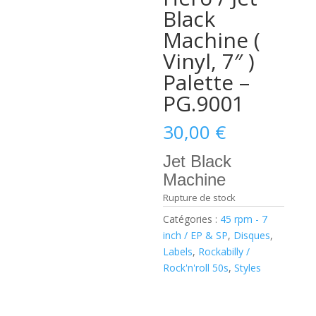
Black
Machine (
Vinyl, 7″ )
Palette –
PG.9001
30,00
€
Jet Black
Machine
Rupture de stock
Catégories :
45 rpm - 7
inch / EP & SP
,
Disques
,
Labels
,
Rockabilly /
Rock'n'roll 50s
,
Styles