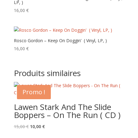
LP, )
16,00
€
Rosco Gordon – Keep On Doggin’ ‎ ( Vinyl, LP, )
16,00
€
Produits similaires
Promo !
Lawen Stark And The Slide
Boppers – On The Run ( CD )
Le
Le
15,00
€
10,00
€
prix
prix