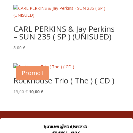
initial
actuel
était :
est :
15,00 €.
10,00 €.
CARL PERKINS & Jay Perkins
– SUN 235 ( SP ) (UNISUED)
8,00
€
Promo !
Rockhouse Trio ( The ) ( CD )
Le
Le
15,00
€
10,00
€
prix
prix
initial
actuel
était :
est :
15,00 €.
10,00 €.
Livraison offerte à partir de :