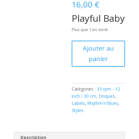
16,00
€
Playful Baby
Plus que 1 en stock
quantité
Ajouter au
de
panier
Wynonie
Harris
-
Playful
Baby
Catégories :
33 rpm - 12
(
inch / 30 cm
,
Disques
,
Vinyl,
Labels
,
Rhythm'n'Blues
,
LP,
Styles
)
Description