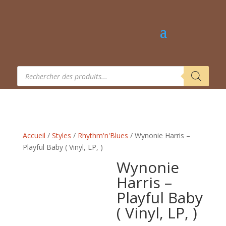
Recherche
de
produits
Accueil
/
Styles
/
Rhythm'n'Blues
/ Wynonie Harris –
Playful Baby ( Vinyl, LP, )
Wynonie
Harris –
Playful Baby
( Vinyl, LP, )