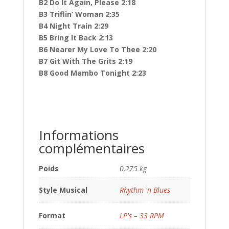
B2 Do It Again, Please 2:18
B3 Triflin’ Woman 2:35
B4 Night Train 2:29
B5 Bring It Back 2:13
B6 Nearer My Love To Thee 2:20
B7 Git With The Grits 2:19
B8 Good Mambo Tonight 2:23
Informations
complémentaires
Poids
0,275 kg
Style Musical
Rhythm 'n Blues
Format
LP's – 33 RPM