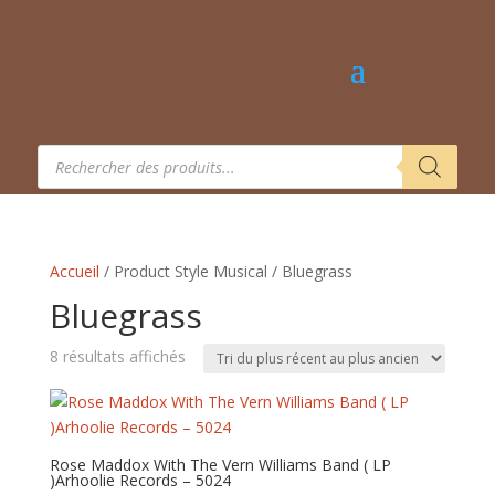
Recherche
de
produits
Accueil
/ Product Style Musical / Bluegrass
Bluegrass
Trié
8 résultats affichés
du
plus
récent
au
Rose Maddox With The Vern Williams Band ( LP
)Arhoolie Records – 5024
plus