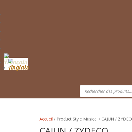
Recherche
de
produits
Accueil
/ Product Style Musical / CAJUN / ZYDE
CAJUN / ZYDECO