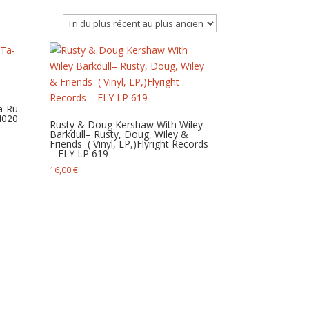
a-Ru-
4020
Rusty & Doug Kershaw With Wiley
Barkdull– Rusty, Doug, Wiley &
Friends ‎ ( Vinyl, LP,)Flyright Records
– FLY LP 619
16,00
€