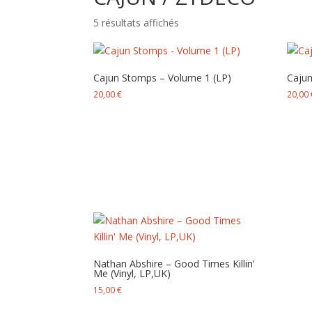
Trié
5 résultats affichés
du
plus
récent
Cajun Stomps – Volume 1 (LP)
Cajun
au
20,00
€
20,00
plus
ancien
Nathan Abshire – Good Times Killin’
Me (Vinyl, LP,UK)
15,00
€