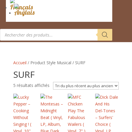
Recherche
de
produits
Accueil
/ Product Style Musical / SURF
SURF
Trié
5 résultats affichés
du
plus
récent
au
plus
ancien