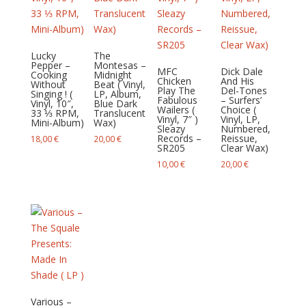
Lucky
The
Pepper –
Montesas –
MFC
Dick Dale
Cooking
Midnight
Chicken
And His
Without
Beat ( Vinyl,
Play The
Del-Tones
Singing ! (
LP, Album,
Fabulous
– Surfers’
Vinyl, 10″,
Blue Dark
Wailers (
Choice (
33 ⅓ RPM,
Translucent
Vinyl, 7″ )
Vinyl, LP,
Mini-Album)
Wax)
Sleazy
Numbered,
Records –
Reissue,
18,00
€
20,00
€
SR205
Clear Wax)
10,00
€
20,00
€
Various ‎–