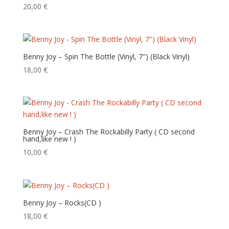
ancien
20,00
€
Benny Joy – Spin The Bottle (Vinyl, 7″) (Black Vinyl)
18,00
€
Benny Joy – Crash The Rockabilly Party ( CD second
hand,like new ! )
10,00
€
Benny Joy – Rocks(CD )
18,00
€