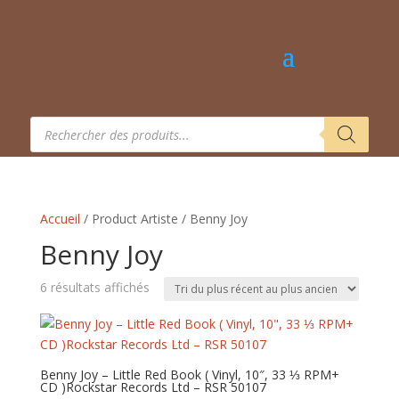
Recherche
de
produits
Accueil
/ Product Artiste / Benny Joy
Benny Joy
Trié
6 résultats affichés
du
plus
récent
au
Benny Joy – Little Red Book ( Vinyl, 10″, 33 ⅓ RPM+
CD )Rockstar Records Ltd – RSR 50107
plus