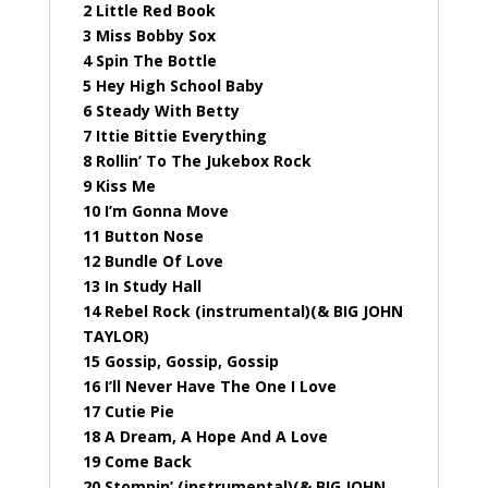
2 Little Red Book
3 Miss Bobby Sox
4 Spin The Bottle
5 Hey High School Baby
6 Steady With Betty
7 Ittie Bittie Everything
8 Rollin’ To The Jukebox Rock
9 Kiss Me
10 I’m Gonna Move
11 Button Nose
12 Bundle Of Love
13 In Study Hall
14 Rebel Rock (instrumental)(& BIG JOHN
TAYLOR)
15 Gossip, Gossip, Gossip
16 I’ll Never Have The One I Love
17 Cutie Pie
18 A Dream, A Hope And A Love
19 Come Back
20 Stompin’ (instrumental)(& BIG JOHN