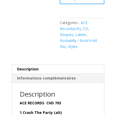
Crash
The
Rockabilly
Party
Catégories :
ACE
(
Records(UK)
,
CD
,
CD
Disques
,
Labels
,
second
Rockabilly / Rock'n'roll
hand,like
50s
,
Styles
new
!
)
Description
Informations complémentaires
Description
ACE RECORDS CHD 703
1 Crash The Party (alt)