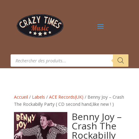
Recherche
de
produits
Accueil
/
Labels
/
ACE Records(UK)
/ Benny Joy – Crash
The Rockabilly Party ( CD second hand,like new ! )
Benny Joy –
Crash The
Rockabilly