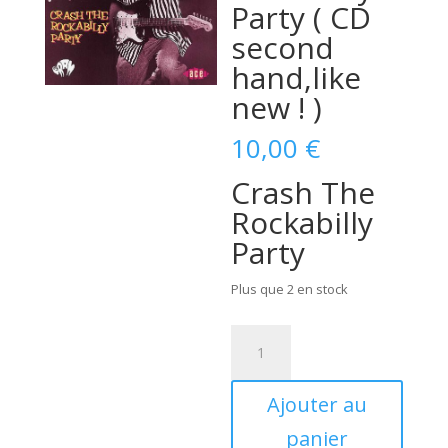
Party ( CD
second
hand,like
new ! )
10,00
€
Crash The
Rockabilly
Party
Plus que 2 en stock
quantité
de
Benny
Ajouter au
Joy
-
panier