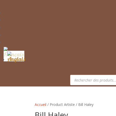
Recherche
de
produits
Accueil
/ Product Artiste / Bill Haley
Bill Haley