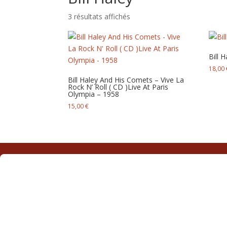
Trié
3 résultats affichés
du
plus
récent
Bill H
au
18,00
plus
Bill Haley And His Comets – Vive La
ancien
Rock N’ Roll ( CD )Live At Paris
Olympia – 1958
15,00
€