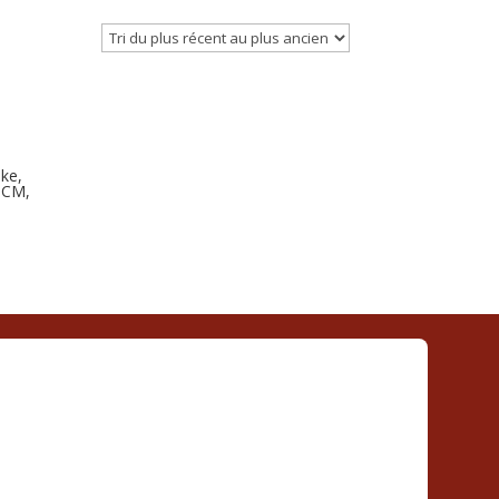
ake,
5 CM,