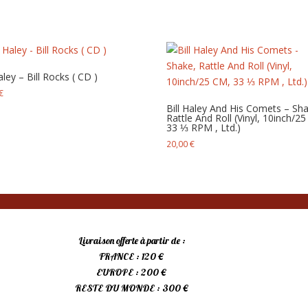
aley – Bill Rocks ( CD )
€
Bill Haley And His Comets – Sh
Rattle And Roll (Vinyl, 10inch/2
33 ⅓ RPM , Ltd.)
20,00
€
Livraison offerte à partir de :
FRANCE : 120 €
EUROPE : 200 €
RESTE DU MONDE : 300 €