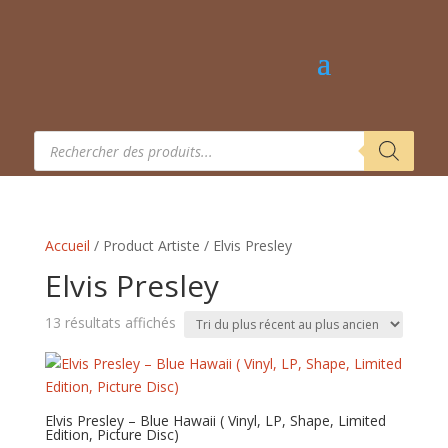
Recherche
de
produits
Accueil
/ Product Artiste / Elvis Presley
Elvis Presley
Trié
13 résultats affichés
du
plus
récent
au
Elvis Presley – Blue Hawaii ( Vinyl, LP, Shape, Limited
Edition, Picture Disc)
plus