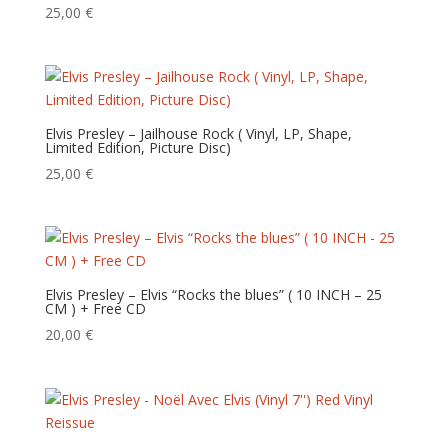
ancien
25,00
€
Elvis Presley – Jailhouse Rock ( Vinyl, LP, Shape,
Limited Edition, Picture Disc)
25,00
€
Elvis Presley – Elvis “Rocks the blues” ( 10 INCH – 25
CM ) + Free CD
20,00
€