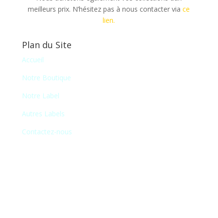
meilleurs prix. N’hésitez pas à nous contacter via
ce
lien.
Plan du Site
Accueil
Notre Boutique
Notre Label
Autres Labels
Contactez-nous
Newsletter
En vous inscrivant à notre newsletter, vous
recevrez chaque mois une liste de nos
nouveautés et serez informé de nos