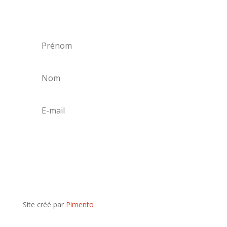
participations à certains salons du disque,
festivals et concerts.
S'abonner
Site créé par
Pimento