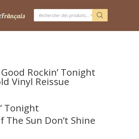
Recherche
de
produits
– Good Rockin’ Tonight
old Vinyl Reissue
’ Tonight
 If The Sun Don’t Shine