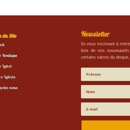
Newsletter
 du Site
En vous inscrivant à notr
eil
liste de nos nouveautés
e Boutique
certains salons du disque, 
e Label
es Labels
actez-nous