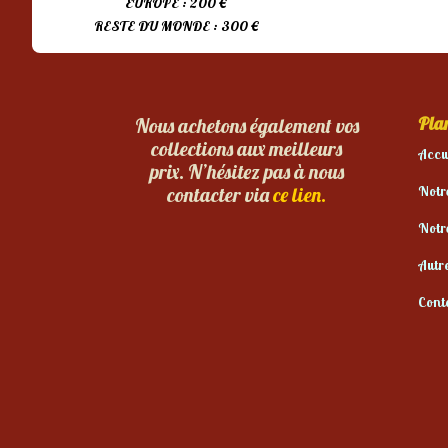
EUROPE : 200 €
RESTE DU MONDE : 300 €
Plan
Nous achetons également vos
collections aux meilleurs
Accu
prix. N’hésitez pas à nous
Notr
contacter via
ce lien.
Notr
Autr
Cont