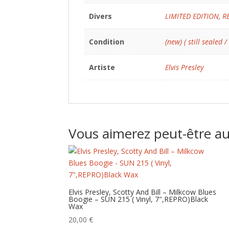
Divers
LIMITED EDITION
,
R
Condition
(new) ( still sealed /
Artiste
Elvis Presley
Vous aimerez peut-être a
Elvis Presley, Scotty And Bill – Milkcow Blues
Boogie – SUN 215 ( Vinyl, 7″,REPRO)Black
Wax
20,00
€