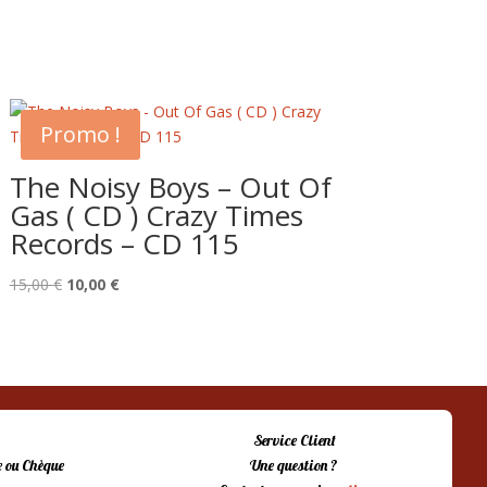
Promo !
The Noisy Boys – Out Of
Gas ( CD ) Crazy Times
Records – CD 115
Le
Le
15,00
€
10,00
€
prix
prix
initial
actuel
était :
est :
15,00 €.
10,00 €.
Service Client
 ou Chèque
Une question ?