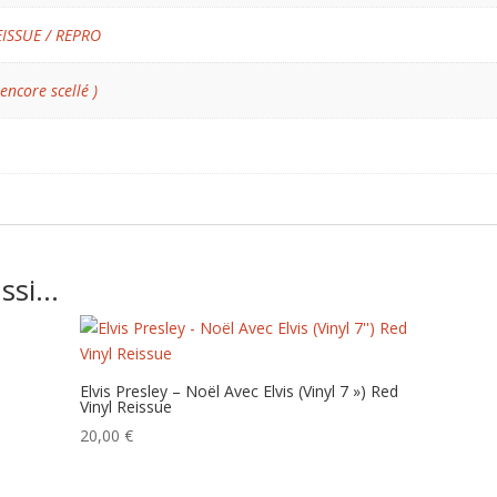
EISSUE / REPRO
 encore scellé )
ussi…
Elvis Presley – Noël Avec Elvis (Vinyl 7 ») Red
Vinyl Reissue
20,00
€