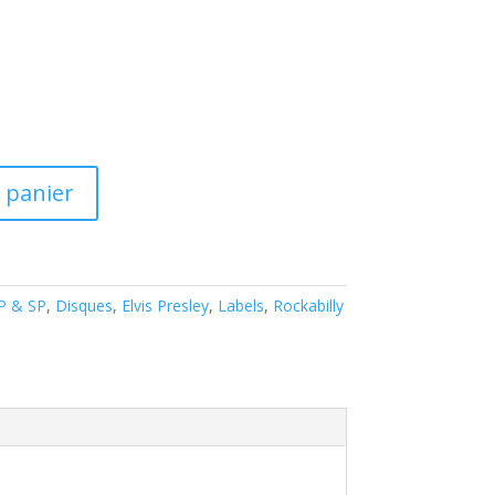
 panier
EP & SP
,
Disques
,
Elvis Presley
,
Labels
,
Rockabilly