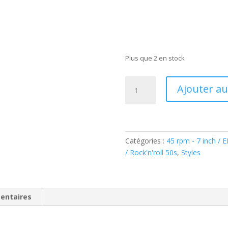
Plus que 2 en stock
quantité
Ajouter au
de
Elvis
Presley
-
Good
Catégories :
45 rpm - 7 inch / 
Rockin'
/ Rock'n'roll 50s
,
Styles
Tonight
-
(Vinyl
entaires
7'')
Gold
Vinyl