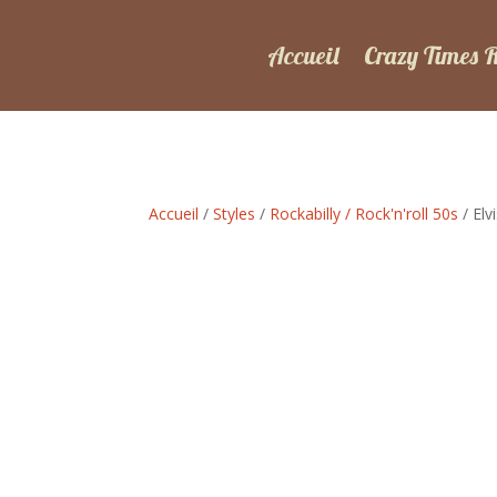
Accueil
Crazy Times 
Accueil
/
Styles
/
Rockabilly / Rock'n'roll 50s
/ Elv