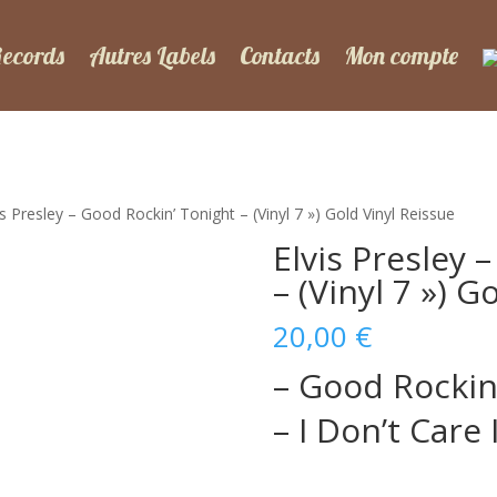
Records
Autres Labels
Contacts
Mon compte
is Presley – Good Rockin’ Tonight – (Vinyl 7 ») Gold Vinyl Reissue
Elvis Presley 
– (Vinyl 7 ») G
20,00
€
– Good Rockin
– I Don’t Care