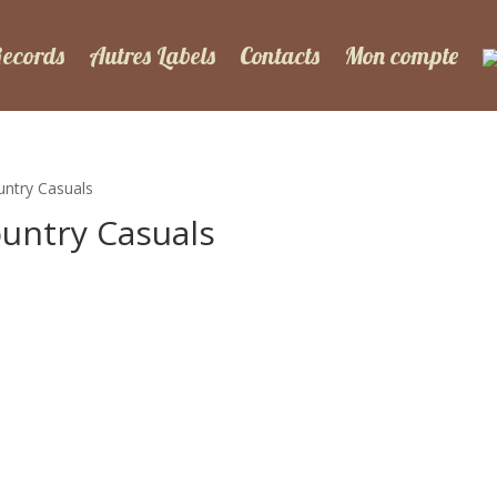
Records
Autres Labels
Contacts
Mon compte
ountry Casuals
ountry Casuals