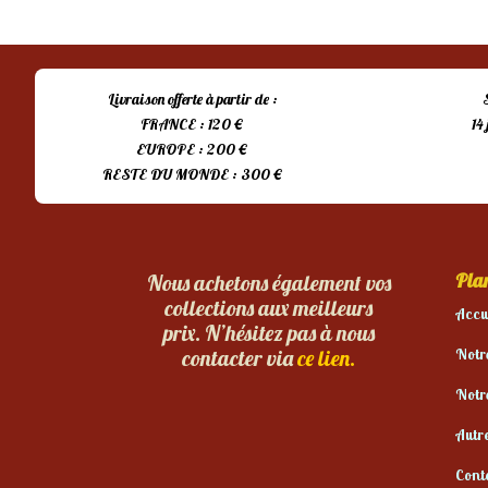
Livraison offerte à partir de :
FRANCE : 120 €
14
EUROPE : 200 €
RESTE DU MONDE : 300 €
Plan
Nous achetons également vos
collections aux meilleurs
Accu
prix. N’hésitez pas à nous
Notr
contacter via
ce lien.
Notr
Autr
Cont