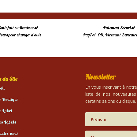
Satisfait ou Remboursé
Paiement Sécurisé
 jours pour changer d’avis
PayPal, CB, Virement Bancaire
Newsletter
 du Site
En vous inscrivant à notr
eil
liste de nos nouveautés
e Boutique
certains salons du disque, 
e Label
es Labels
actez-nous