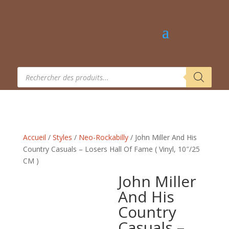
Recherche
de
produits
Accueil
/
Styles
/
Neo-Rockabilly
/ John Miller And His
Country Casuals – Losers Hall Of Fame ( Vinyl, 10″/25
CM )
John Miller
And His
Country
Casuals –