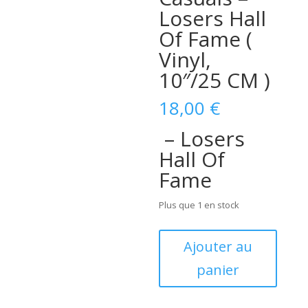
Losers Hall
Of Fame (
Vinyl,
10″/25 CM )
18,00
€
– Losers
Hall Of
Fame
Plus que 1 en stock
quantité
Ajouter au
de
panier
John
Miller
And