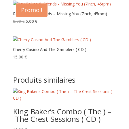
Promo !
Ray Collins & Friends – Missing You (7inch, 45rpm)
Le
Le
8,00
€
5,00
€
prix
prix
initial
actuel
était :
est :
8,00 €.
5,00 €.
Cherry Casino And The Gamblers ( CD )
15,00
€
Produits similaires
King Baker’s Combo ( The ) –
The Crest Sessions ( CD )