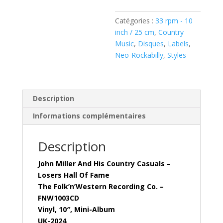
His
Country
Catégories :
33 rpm - 10
Casuals
inch / 25 cm
,
Country
–
Music
,
Disques
,
Labels
,
Losers
Neo-Rockabilly
,
Styles
Hall
Of
Fame
(
Description
Vinyl,
Informations complémentaires
10"/25
CM
Description
)
John Miller And His Country Casuals –
Losers Hall Of Fame
The Folk’n’Western Recording Co. –
FNW1003CD
Vinyl, 10″, Mini-Album
UK-2024