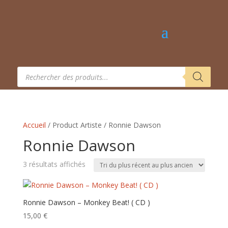
Recherche
de
produits
Accueil
/ Product Artiste / Ronnie Dawson
Ronnie Dawson
Trié
3 résultats affichés
du
plus
récent
Ronnie Dawson – Monkey Beat! ( CD )
au
15,00
€
plus