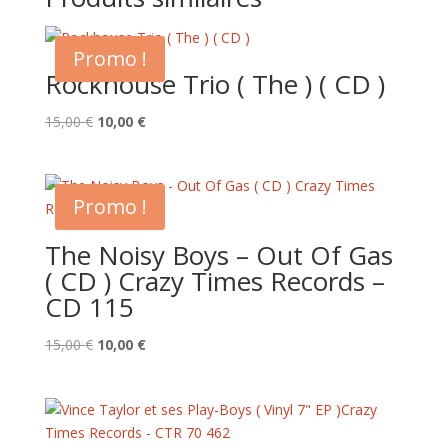
Promo !
Rockhouse Trio ( The ) ( CD )
Le
Le
15,00
€
10,00
€
prix
prix
initial
actuel
était :
est :
Promo !
15,00 €.
10,00 €.
The Noisy Boys – Out Of Gas
( CD ) Crazy Times Records –
CD 115
Le
Le
15,00
€
10,00
€
prix
prix
initial
actuel
était :
est :
15,00 €.
10,00 €.