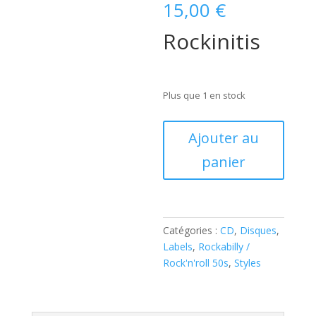
15,00
€
Rockinitis
Plus que 1 en stock
quantité
Ajouter au
de
panier
Ronnie
Dawson
–
Rockinitis
(
Catégories :
CD
,
Disques
,
CD
Labels
,
Rockabilly /
)
Rock'n'roll 50s
,
Styles