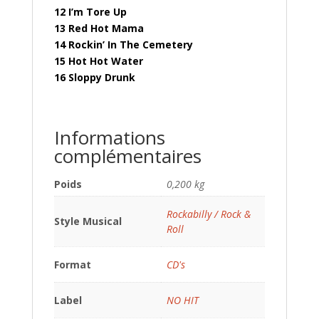
12 I’m Tore Up
13 Red Hot Mama
14 Rockin’ In The Cemetery
15 Hot Hot Water
16 Sloppy Drunk
Informations
complémentaires
Poids
0,200 kg
Rockabilly / Rock &
Style Musical
Roll
Format
CD's
Label
NO HIT