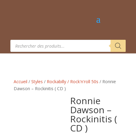
Recherche
de
produits
Accueil
/
Styles
/
Rockabilly / Rock'n'roll 50s
/ Ronnie
Dawson – Rockinitis ( CD )
Ronnie
Dawson –
Rockinitis (
CD )