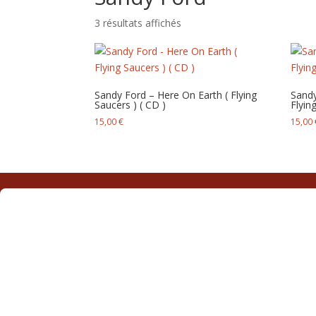
Trié
3 résultats affichés
du
plus
récent
au
Sandy Ford – Here On Earth ( Flying
Sandy
plus
Saucers ) ( CD )
Flyin
ancien
15,00
€
15,00