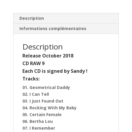
Flying
Saucers
)
Description
(
Informations complémentaires
CD
)
Description
Release October 2018
CD RAW 9
Each CD is signed by Sandy !
Tracks:
01. Geometrical Daddy
02. I Can Tell
03. I Just Found Out
04. Rocking With My Baby
05. Certain Female
06. Bertha Lou
07. I Remember