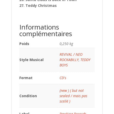
27. Teddy Christmas
Informations
complémentaires
Poids
0,250 kg
REVIVAL / NEO
Style Musical
ROCKABILLY
,
TEDDY
BOYS
Format
CD's
(new ) ( but not
Condition
sealed / mais pas
scellé )
Label
Rawking Records