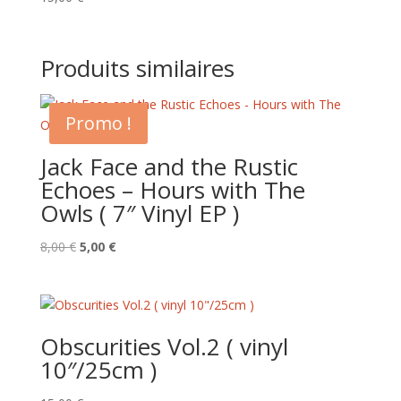
Produits similaires
Promo !
Jack Face and the Rustic
Echoes – Hours with The
Owls ( 7″ Vinyl EP )
Le
Le
8,00
€
5,00
€
prix
prix
initial
actuel
était :
est :
8,00 €.
5,00 €.
Obscurities Vol.2 ( vinyl
10″/25cm )