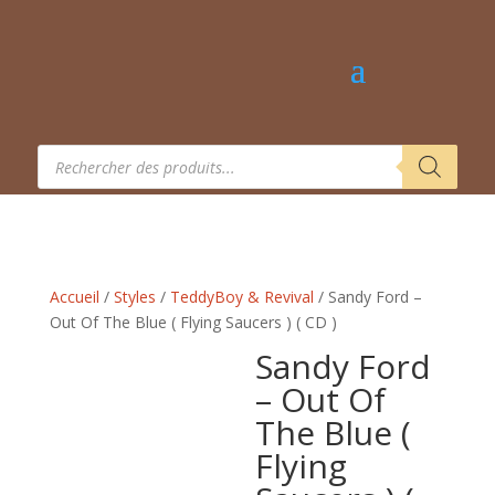
Recherche
de
produits
Accueil
/
Styles
/
TeddyBoy & Revival
/ Sandy Ford –
Out Of The Blue ( Flying Saucers ) ( CD )
Sandy Ford
– Out Of
The Blue (
Flying