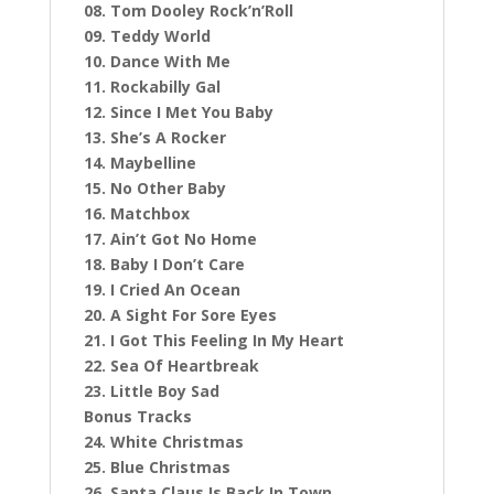
08. Tom Dooley Rock’n’Roll
09. Teddy World
10. Dance With Me
11. Rockabilly Gal
12. Since I Met You Baby
13. She’s A Rocker
14. Maybelline
15. No Other Baby
16. Matchbox
17. Ain’t Got No Home
18. Baby I Don’t Care
19. I Cried An Ocean
20. A Sight For Sore Eyes
21. I Got This Feeling In My Heart
22. Sea Of Heartbreak
23. Little Boy Sad
Bonus Tracks
24. White Christmas
25. Blue Christmas
26. Santa Claus Is Back In Town