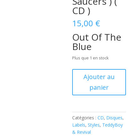
Saucers ) (
CD )
15,00
€
Out Of The
Blue
Plus que 1 en stock
quantité
Ajouter au
de
panier
Sandy
Ford
-
Out
Of
Catégories :
CD
,
Disques
,
The
Labels
,
Styles
,
TeddyBoy
Blue
& Revival
(