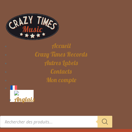
Accueil
Crazy Times Records
Autres Labels
Contacts
Mon compte
Recherche
de
produits