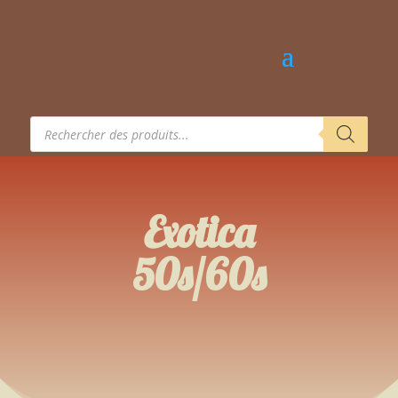
Recherche
de
produits
Exotica
50s/60s