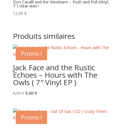
Don Cavalli and the Venetians – Push and Pull (Vinyl,
7″) clear wax !
12,00
€
Produits similaires
Promo !
Jack Face and the Rustic
Echoes – Hours with The
Owls ( 7″ Vinyl EP )
Le
Le
8,00
€
5,00
€
prix
prix
initial
actuel
était :
est :
Promo !
8,00 €.
5,00 €.