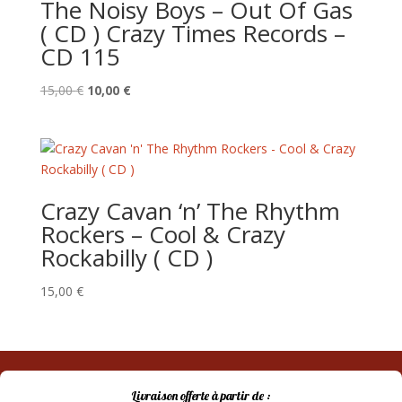
The Noisy Boys – Out Of Gas
( CD ) Crazy Times Records –
CD 115
Le
Le
15,00
€
10,00
€
prix
prix
initial
actuel
était :
est :
15,00 €.
10,00 €.
Crazy Cavan ‘n’ The Rhythm
Rockers – Cool & Crazy
Rockabilly ( CD )
15,00
€
Livraison offerte à partir de :