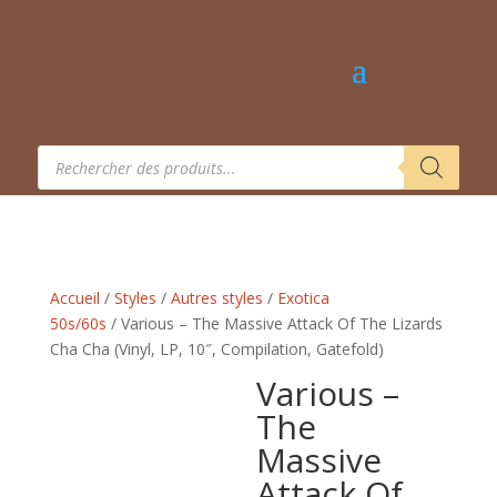
Recherche
de
produits
Accueil
/
Styles
/
Autres styles
/
Exotica
50s/60s
/ Various – The Massive Attack Of The Lizards
Cha Cha (Vinyl, LP, 10″, Compilation, Gatefold)
Various –
The
Massive
Attack Of