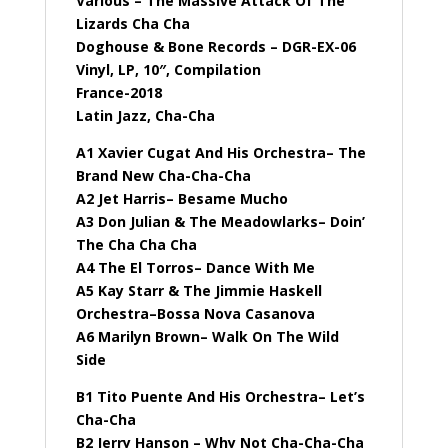
Various – The Massive Attack Of The
Lizards Cha Cha
Doghouse & Bone Records – DGR-EX-06
Vinyl, LP, 10″, Compilation
France-2018
Latin Jazz, Cha-Cha
A1 Xavier Cugat And His Orchestra– The
Brand New Cha-Cha-Cha
A2 Jet Harris– Besame Mucho
A3 Don Julian & The Meadowlarks– Doin’
The Cha Cha Cha
A4 The El Torros– Dance With Me
A5 Kay Starr & The Jimmie Haskell
Orchestra–Bossa Nova Casanova
A6 Marilyn Brown– Walk On The Wild
Side
B1 Tito Puente And His Orchestra– Let’s
Cha-Cha
B2 Jerry Hanson – Why Not Cha-Cha-Cha