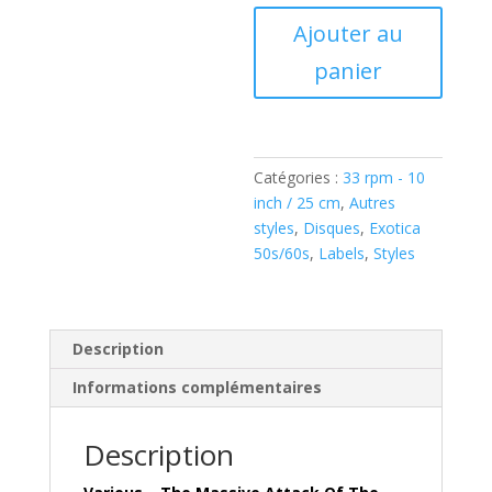
quantité
Ajouter au
de
panier
Various
–
The
Massive
Attack
Catégories :
33 rpm - 10
Of
inch / 25 cm
,
Autres
The
styles
,
Disques
,
Exotica
Lizards
50s/60s
,
Labels
,
Styles
Cha
Cha
(Vinyl,
LP,
Description
10",
Informations complémentaires
Compilation,
Gatefold)
Description