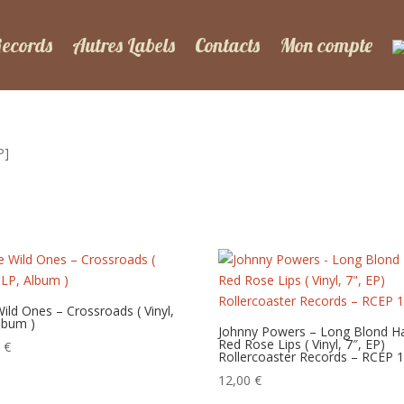
Records
Autres Labels
Contacts
Mon compte
P]
ild Ones – Crossroads ( Vinyl,
lbum )
Johnny Powers – Long Blond Ha
Red Rose Lips ( Vinyl, 7″, EP)
0
€
Rollercoaster Records – RCEP 
12,00
€