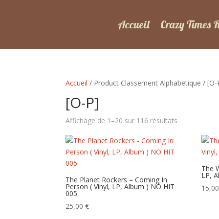
Accueil
Crazy Times 
Accueil
/ Product Classement Alphabetique / [O-
[O-P]
Trié
Affichage de 1–20 sur 116 résultats
du
plus
récent
au
The W
LP, A
plus
The Planet Rockers – Coming In
Person ( Vinyl, LP, Album ) NO HIT
ancien
15,0
005
25,00
€