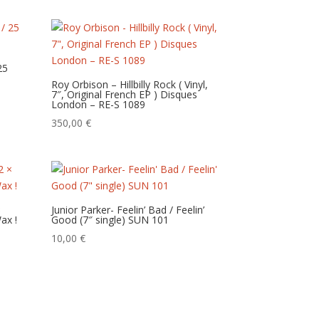
25
Roy Orbison – Hillbilly Rock ( Vinyl,
7″, Original French EP ) Disques
London – RE-S 1089
350,00
€
×
Junior Parker- Feelin’ Bad / Feelin’
ax !
Good (7″ single) SUN 101
10,00
€