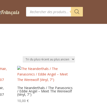
Recherche
de
produits
ir,
The Neanderthals / The Panasonics
/ Eddie Angel – Meet The Werewolf
107
(Vinyl, 7″)
10,00
€