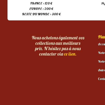
FRANCE : 120 €
14
EUROPE : 200 €
RESTE DU MONDE : 300 €
Plan
Nous achetons également vos
collections aux meilleurs
Accu
prix. N’hésitez pas à nous
Notr
contacter via
ce lien.
Notr
Autr
Cont