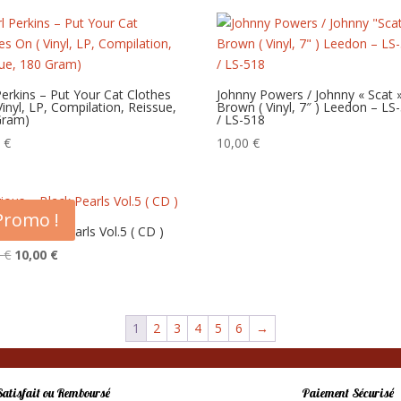
Perkins – Put Your Cat Clothes
Johnny Powers / Johnny « Scat 
Vinyl, LP, Compilation, Reissue,
Brown ( Vinyl, 7″ ) Leedon – LS
Gram)
/ LS-518
0
€
10,00
€
Promo !
us – Black Pearls Vol.5 ( CD )
Le
Le
0
€
10,00
€
prix
prix
initial
actuel
était :
est :
1
2
3
4
5
6
→
15,00 €.
10,00 €.
Satisfait ou Remboursé
Paiement Sécurisé