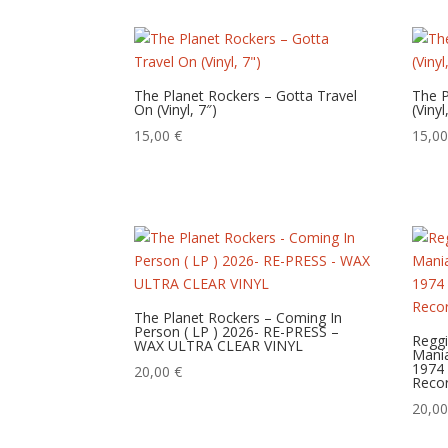
The Planet Rockers – Gotta Travel
The P
On (Vinyl, 7″)
(Vinyl
15,00
€
15,0
The Planet Rockers – Coming In
Person ( LP ) 2026- RE-PRESS –
Reggi
WAX ULTRA CLEAR VINYL
Mania
1974
20,00
€
Reco
20,0