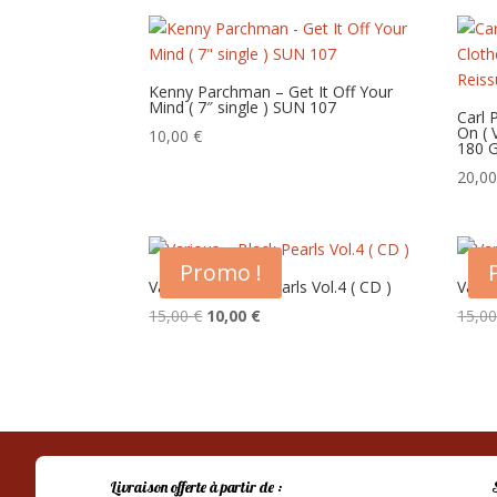
Kenny Parchman – Get It Off Your
Mind ( 7″ single ) SUN 107
Carl 
On ( 
10,00
€
180 
20,0
Promo !
Various – Black Pearls Vol.4 ( CD )
Vario
Le
Le
15,00
€
10,00
€
15,0
prix
prix
initial
actuel
était :
est :
15,00 €.
10,00 €.
Livraison offerte à partir de :