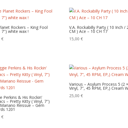
lanet Rockers – King Fool
V.A. Rockabilly Party ( 10 Inch / 
, 7″) white wax !
CM ) Ace – 10 CH 17
0
€
15,00
€
Various – Asylum Process 5 (2 
Vinyl, 7″, 45 RPM, EP,) Cream W
25,00
€
e Perkins & His Rockin’
cs – Pretty Kitty ( Vinyl, 7″)
 Mariano Reissue – Gem
rds 1201
0
€