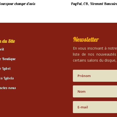
 jours pour changer d’avis
PayPal, CB, Virement Bancaire
Newsletter
 du Site
En vous inscrivant à notr
eil
liste de nos nouveautés
e Boutique
certains salons du disque, 
e Label
es Labels
actez-nous