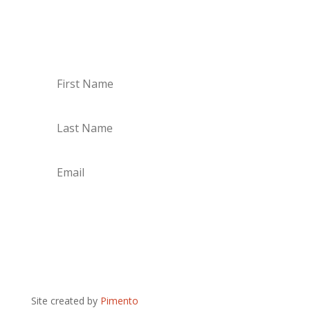
receive each month a list of our new releases
and will be informed of our participation in
certain record fairs, festivals and concerts.
Subscribe
Site created by
Pimento