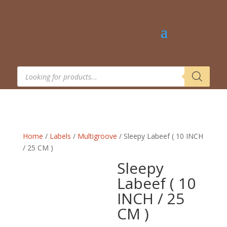
Products
search
Home
/
Labels
/
Multigroove
/ Sleepy Labeef ( 10 INCH
/ 25 CM )
Sleepy
Labeef ( 10
INCH / 25
CM )