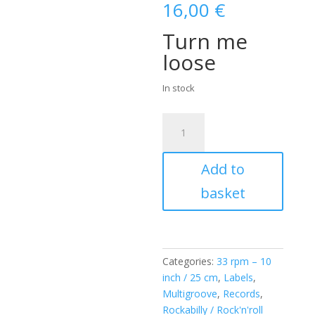
16,00
€
Turn me
loose
In stock
Sleepy
Labeef
(
Add to
10
INCH
basket
/
25
CM
)
Categories:
33 rpm – 10
quantity
inch / 25 cm
,
Labels
,
Multigroove
,
Records
,
Rockabilly / Rock'n'roll