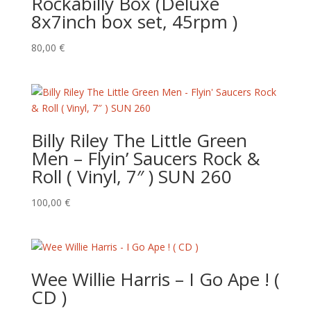
Rockabilly Box (Deluxe
8x7inch box set, 45rpm )
80,00
€
Billy Riley The Little Green
Men – Flyin’ Saucers Rock &
Roll ( Vinyl, 7″ ) SUN 260
100,00
€
Wee Willie Harris – I Go Ape ! (
CD )