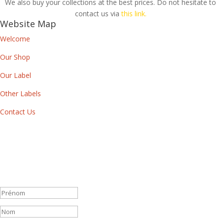
We also buy your collections at the best prices. Do not hesitate to
contact us via
this link.
Website Map
Welcome
Our Shop
Our Label
Other Labels
Contact Us
Newsletter
By subscribing to our newsletter, you will receive each month a list
of our new releases and will be informed of our participation in
certain record fairs, festivals and concerts.
Message de succès