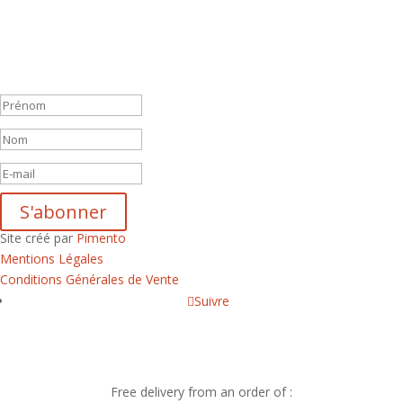
En vous inscrivant à notre newsletter, vous recevrez chaque mois
une liste de nos nouveautés et serez informé de nos participations à
certains salons du disque, festivals et concerts.
Message de succès
S'abonner
Site créé par
Pimento
Mentions Légales
Conditions Générales de Vente
Suivre
Free delivery from an order of :