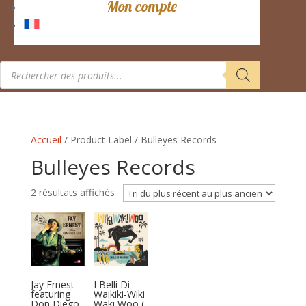
Mon compte
Recherche
de
produits
Accueil
/ Product Label / Bulleyes Records
Bulleyes Records
Trié
2 résultats affichés
du
plus
récent
au
plus
Jay Ernest
I Belli Di
ancien
featuring
Waikiki-Wiki
Don Diego
Waki Woo (