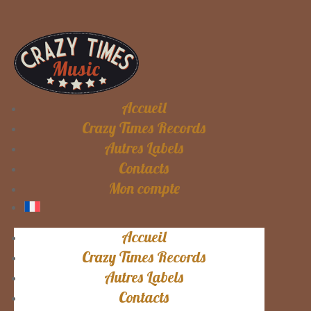
Accueil
Crazy Times Records
Autres Labels
Contacts
Mon compte
Accueil
Crazy Times Records
Autres Labels
Contacts