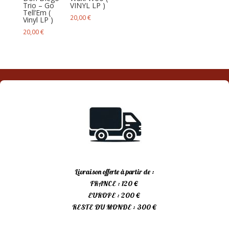
Trio – Go
VINYL LP )
Tell’Em (
20,00
€
Vinyl LP )
20,00
€
Livraison offerte à partir de :
FRANCE : 120 €
EUROPE : 200 €
RESTE DU MONDE : 300 €