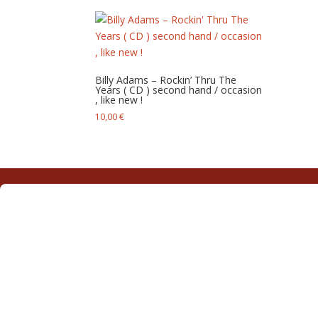
Billy Adams – Rockin’ Thru The
Years ( CD ) second hand / occasion
, like new !
10,00
€