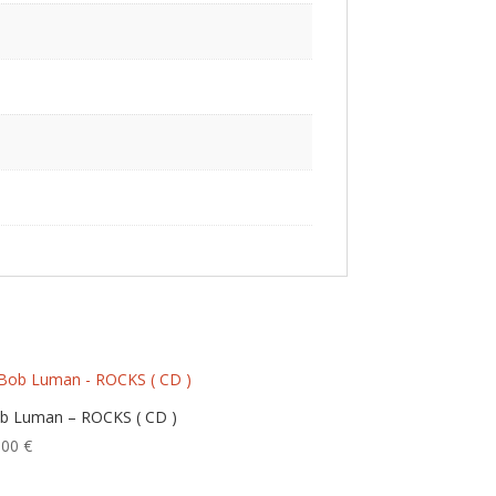
b Luman – ROCKS ( CD )
,00
€