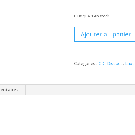
Plus que 1 en stock
quantité
Ajouter au panier
de
Billy
Adams
–
Catégories :
CD
,
Disques
,
Labe
Rockin'
Thru
The
Years
entaires
(
CD
)
second
hand
/
occasion