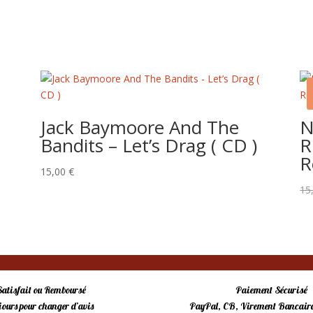
Jack Baymoore And The
N
Bandits – Let’s Drag ( CD )
R
R
15,00
€
15
Satisfait ou Remboursé
Paiement Sécurisé
 jours pour changer d’avis
PayPal, CB, Virement Bancaire