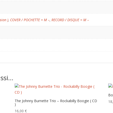
sion )
,
COVER / POCHETTE = M –
,
RECORD / DISQUE = M –
ussi…
Bo
The Johnny Burnette Trio – Rockabilly Boogie ( CD
18
)
16,00
€