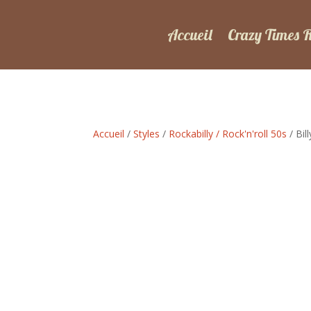
Accueil
Crazy Times 
Accueil
/
Styles
/
Rockabilly / Rock'n'roll 50s
/ Bil