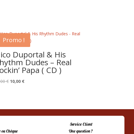
Promo !
ico Duportal & His
hythm Dudes – Real
ockin’ Papa ( CD )
Le
Le
,00
€
10,00
€
prix
prix
initial
actuel
était :
est :
15,00 €.
10,00 €.
Service Client
 ou Chèque
Une question ?