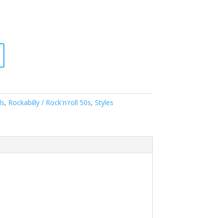
ls
,
Rockabilly / Rock'n'roll 50s
,
Styles