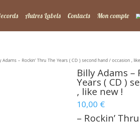
Records
Autres Labels
Contacts
Mon compte
ly Adams – Rockin’ Thru The Years ( CD ) second hand / occasion , lik
Billy Adams – 
Years ( CD ) s
, like new !
10,00
€
– Rockin’ Thru