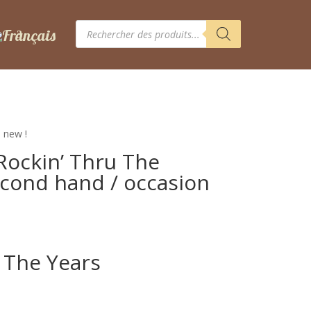
Recherche
de
produits
e new !
Rockin’ Thru The
econd hand / occasion
 The Years