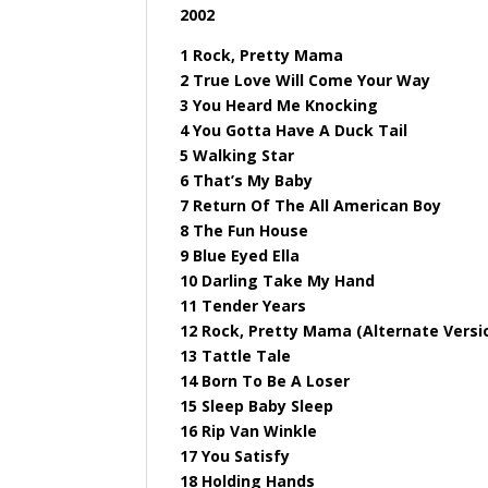
2002
1 Rock, Pretty Mama
2 True Love Will Come Your Way
3 You Heard Me Knocking
4 You Gotta Have A Duck Tail
5 Walking Star
6 That’s My Baby
7 Return Of The All American Boy
8 The Fun House
9 Blue Eyed Ella
10 Darling Take My Hand
11 Tender Years
12 Rock, Pretty Mama (Alternate Versi
13 Tattle Tale
14 Born To Be A Loser
15 Sleep Baby Sleep
16 Rip Van Winkle
17 You Satisfy
18 Holding Hands