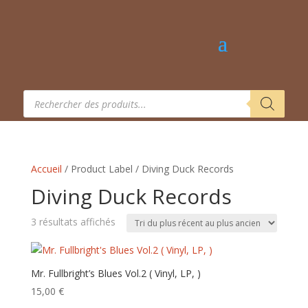
Recherche
de
produits
Accueil
/ Product Label / Diving Duck Records
Diving Duck Records
Trié
3 résultats affichés
du
plus
récent
Mr. Fullbright’s Blues Vol.2 ( Vinyl, LP, )
au
15,00
€
plus