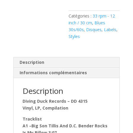
Vinyl,
LP,
Catégories :
33 rpm - 12
)
inch / 30 cm
,
Blues
30s/60s
,
Disques
,
Labels
,
Styles
Description
Informations complémentaires
Description
Diving Duck Records ‎– DD 4315
Vinyl, LP, Compilation
Tracklist
A1 –Big Son Tillis And D.C. Bender Rocks
Is My Pillow 3:07