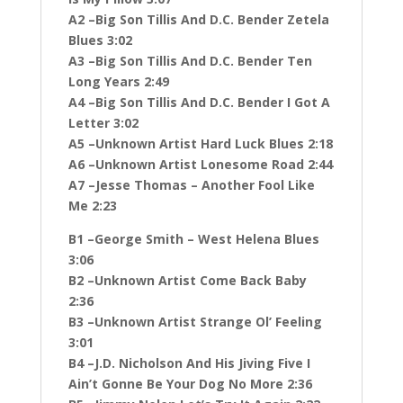
A2 –Big Son Tillis And D.C. Bender Zetela
Blues 3:02
A3 –Big Son Tillis And D.C. Bender Ten
Long Years 2:49
A4 –Big Son Tillis And D.C. Bender I Got A
Letter 3:02
A5 –Unknown Artist Hard Luck Blues 2:18
A6 –Unknown Artist Lonesome Road 2:44
A7 –Jesse Thomas – Another Fool Like
Me 2:23
B1 –George Smith – West Helena Blues
3:06
B2 –Unknown Artist Come Back Baby
2:36
B3 –Unknown Artist Strange Ol’ Feeling
3:01
B4 –J.D. Nicholson And His Jiving Five I
Ain’t Gonne Be Your Dog No More 2:36