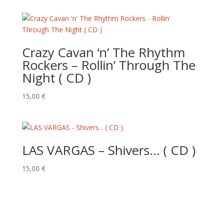
initial
actuel
était :
est :
15,00 €.
10,00 €.
Crazy Cavan ‘n’ The Rhythm
Rockers – Rollin’ Through The
Night ( CD )
15,00
€
LAS VARGAS – Shivers… ( CD )
15,00
€