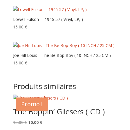
Lowell Fulson – ‎ ‎1946-57 ( Vinyl, LP, )
15,00
€
Joe Hill Louis – The Be Bop Boy ( 10 INCH / 25 CM )
16,00
€
Produits similaires
Promo !
The Boppin’ Gliesers ( CD )
Le
Le
15,00
€
10,00
€
prix
prix