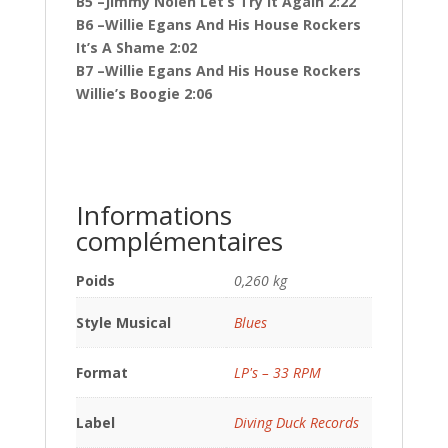
B5 –Jimmy Nolen Let’s Try It Again 2:22
B6 –Willie Egans And His House Rockers
It’s A Shame 2:02
B7 –Willie Egans And His House Rockers
Willie’s Boogie 2:06
Informations
complémentaires
Poids
0,260 kg
Style Musical
Blues
Format
LP's – 33 RPM
Label
Diving Duck Records