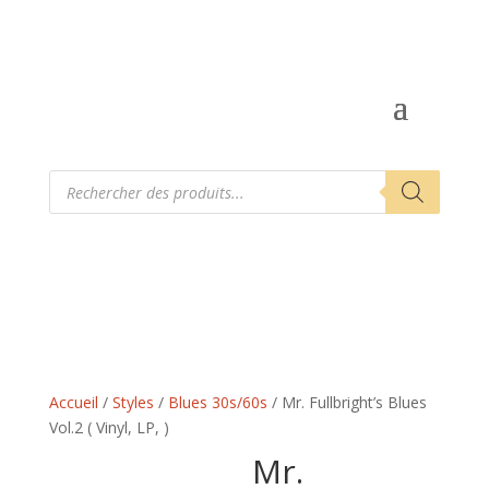
Recherche
de
produits
Accueil
/
Styles
/
Blues 30s/60s
/ Mr. Fullbright’s Blues
Vol.2 ( Vinyl, LP, )
Mr.