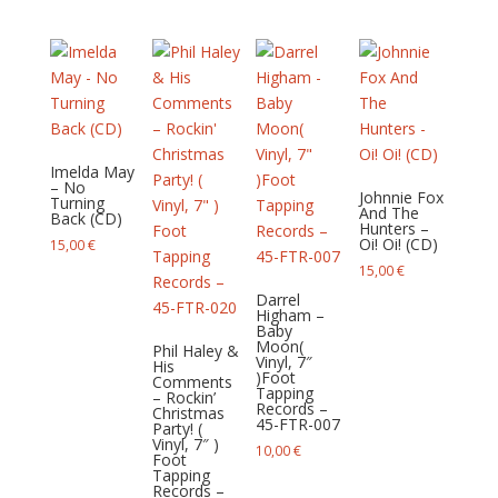
Imelda May
– No
Johnnie Fox
Turning
And The
Back (CD)
Hunters –
Oi! Oi! (CD)
15,00
€
15,00
€
Darrel
Higham –
Baby
Moon(
Phil Haley &
Vinyl, 7″
His
)Foot
Comments
Tapping
– Rockin’
Records –
Christmas
45-FTR-007
Party! (
Vinyl, 7″ )
10,00
€
Foot
Tapping
Records –