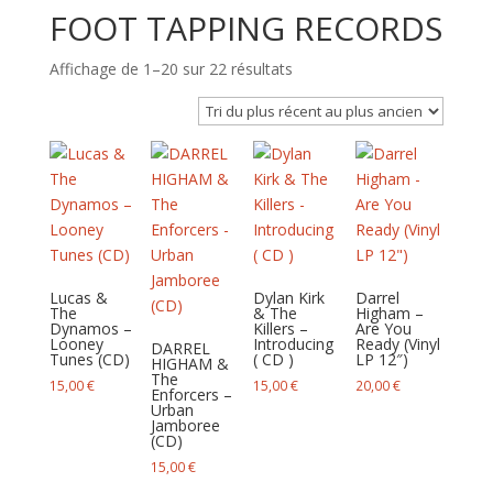
FOOT TAPPING RECORDS
Trié
Affichage de 1–20 sur 22 résultats
du
plus
récent
au
plus
ancien
Lucas &
Dylan Kirk
Darrel
The
& The
Higham –
Dynamos –
Killers –
Are You
Looney
Introducing
Ready (Vinyl
DARREL
Tunes (CD)
( CD )
LP 12″)
HIGHAM &
The
15,00
€
15,00
€
20,00
€
Enforcers –
Urban
Jamboree
(CD)
15,00
€